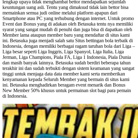
lengkap upaya tidak menghambat bettor mendapatkan sejumlah
keuntungan uang asli. Tentu yang dimaksud tidak lain bettor bisa
memainkan semua judi online melalui platform apapun dari
Smartphone atau PC yang terhubung dengan internet. Untuk promo
Event dan Bonus yang di adakan oleh Betasuka tentu nya memiliki
syarat yang sangat mudah di penuhi dan juga bisa di dapatkan oleh
Member lama ataupun member baru yang mendaftar di situs kami
ini. Betasuka juga menjadi salah satu Situs bettingan bola terbaik di
Indonesia, dengan memiliki berbagai ragam taruhan bola dari Liga –
Liga besar seperti Liga Inggris, Liga Spanyol, Liga Italia, Liga
Jerman, Liga Champions, Piala FA, Liga 1 Indonesia, Piala Dunia
dan masih banyak lainnya. Betasuka sudah berdiri beberapa tahun
terakhir ini dan sudah terbukti dengan sistem keamanan yang sangat
tinggi untuk menjaga data data member kami serta memberikan
kenyamanan kepada Seluruh Member yang bermain di situs kami
ini. Betasuka menghadirkan beragam event menarik dan Bonus
New Member 50% khusus untuk permainan slot bagi para pemain
di Indonesia.