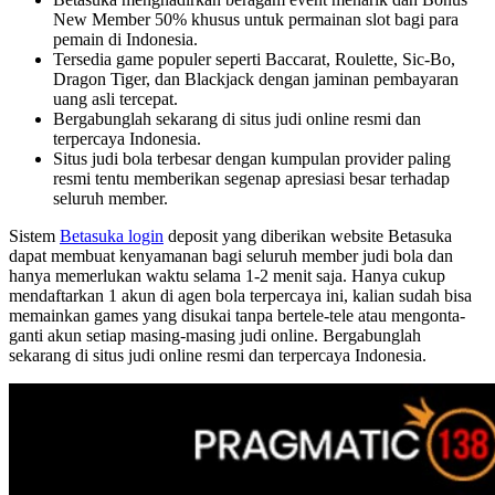
New Member 50% khusus untuk permainan slot bagi para
pemain di Indonesia.
Tersedia game populer seperti Baccarat, Roulette, Sic-Bo,
Dragon Tiger, dan Blackjack dengan jaminan pembayaran
uang asli tercepat.
Bergabunglah sekarang di situs judi online resmi dan
terpercaya Indonesia.
Situs judi bola terbesar dengan kumpulan provider paling
resmi tentu memberikan segenap apresiasi besar terhadap
seluruh member.
Sistem
Betasuka login
deposit yang diberikan website Betasuka
dapat membuat kenyamanan bagi seluruh member judi bola dan
hanya memerlukan waktu selama 1-2 menit saja. Hanya cukup
mendaftarkan 1 akun di agen bola terpercaya ini, kalian sudah bisa
memainkan games yang disukai tanpa bertele-tele atau mengonta-
ganti akun setiap masing-masing judi online. Bergabunglah
sekarang di situs judi online resmi dan terpercaya Indonesia.