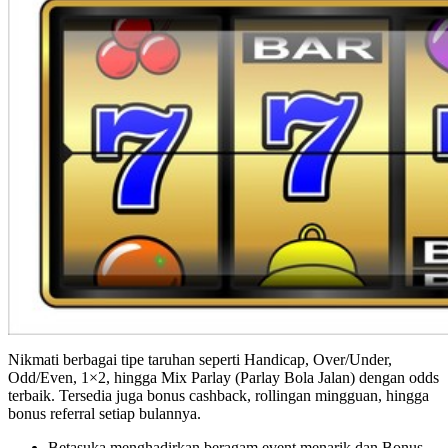
Nikmati berbagai tipe taruhan seperti Handicap, Over/Under,
Odd/Even, 1×2, hingga Mix Parlay (Parlay Bola Jalan) dengan odds
terbaik. Tersedia juga bonus cashback, rollingan mingguan, hingga
bonus referral setiap bulannya.
Betasuka menghadirkan beragam event menarik dan Bonus