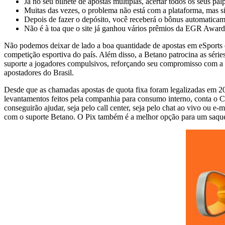
Já no seu bilhete de apostas múltiplas, acertar todos os seus pa
Muitas das vezes, o problema não está com a plataforma, mas s
Depois de fazer o depósito, você receberá o bônus automaticam
Não é à toa que o site já ganhou vários prêmios da EGR Awar
Não podemos deixar de lado a boa quantidade de apostas em eSports q
competição esportiva do país. Além disso, a Betano patrocina as sér
suporte a jogadores compulsivos, reforçando seu compromisso com a 
apostadores do Brasil.
Desde que as chamadas apostas de quota fixa foram legalizadas em 201
levantamentos feitos pela companhia para consumo interno, conta o 
conseguirão ajudar, seja pelo call center, seja pelo chat ao vivo ou e
com o suporte Betano. O Pix também é a melhor opção para um saque 