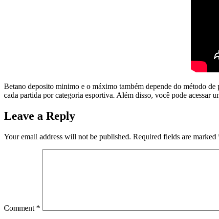
Betano deposito minimo e o máximo também depende do método de paga
cada partida por categoria esportiva. Além disso, você pode acessar u
Leave a Reply
Your email address will not be published.
Required fields are marked
Comment
*