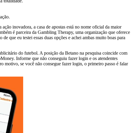
a totalidade.
ação.
ação inovadora, a casa de apostas está no nome oficial da maior
 também é parceira da Gambling Therapy, uma organização que oferece
 de que eu testei essas duas opções e achei ambas muito boas para
blicitário do futebol. A posição da Betano na pesquisa coincide com
Money. Informe que não conseguiu fazer login e os atendentes
tro motivo, se você não consegue fazer login, o primeiro passo é falar