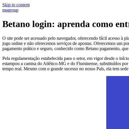
Skip to content
magroup
Betano login: aprenda como ent
O site pode ser acessado pelo navegador, oferecendo fácil acesso à 
jogo online e não oferecemos serviços de apostas. Oferecemos um porta
pagamento prático e seguro, conhecido como Betano pagamento, que fa
Pela regulamentação estabelecida para o setor, em vigor desde o iníc
estampou a camisa do Atlético-MG e do Fluminense, substituídos por 
tempo real. Mesmo com o grande sucesso no nosso País, ela tem sede e