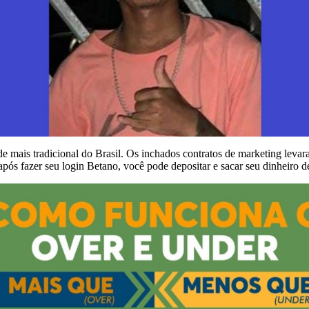
e mais tradicional do Brasil. Os inchados contratos de marketing leva
ós fazer seu login Betano, você pode depositar e sacar seu dinheiro d