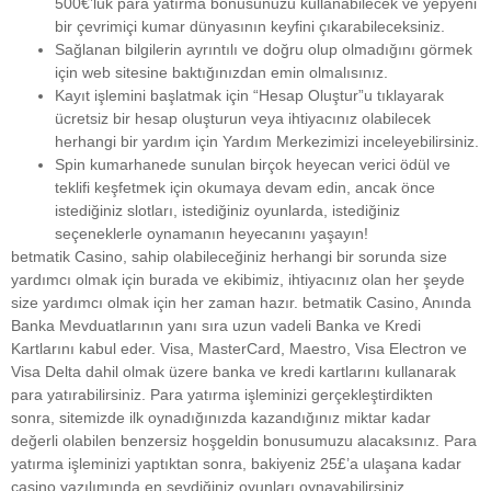
500€’luk para yatırma bonusunuzu kullanabilecek ve yepyeni
bir çevrimiçi kumar dünyasının keyfini çıkarabileceksiniz.
Sağlanan bilgilerin ayrıntılı ve doğru olup olmadığını görmek
için web sitesine baktığınızdan emin olmalısınız.
Kayıt işlemini başlatmak için “Hesap Oluştur”u tıklayarak
ücretsiz bir hesap oluşturun veya ihtiyacınız olabilecek
herhangi bir yardım için Yardım Merkezimizi inceleyebilirsiniz.
Spin kumarhanede sunulan birçok heyecan verici ödül ve
teklifi keşfetmek için okumaya devam edin, ancak önce
istediğiniz slotları, istediğiniz oyunlarda, istediğiniz
seçeneklerle oynamanın heyecanını yaşayın!
betmatik Casino, sahip olabileceğiniz herhangi bir sorunda size
yardımcı olmak için burada ve ekibimiz, ihtiyacınız olan her şeyde
size yardımcı olmak için her zaman hazır. betmatik Casino, Anında
Banka Mevduatlarının yanı sıra uzun vadeli Banka ve Kredi
Kartlarını kabul eder. Visa, MasterCard, Maestro, Visa Electron ve
Visa Delta dahil olmak üzere banka ve kredi kartlarını kullanarak
para yatırabilirsiniz. Para yatırma işleminizi gerçekleştirdikten
sonra, sitemizde ilk oynadığınızda kazandığınız miktar kadar
değerli olabilen benzersiz hoşgeldin bonusumuzu alacaksınız. Para
yatırma işleminizi yaptıktan sonra, bakiyeniz 25£’a ulaşana kadar
casino yazılımında en sevdiğiniz oyunları oynayabilirsiniz.