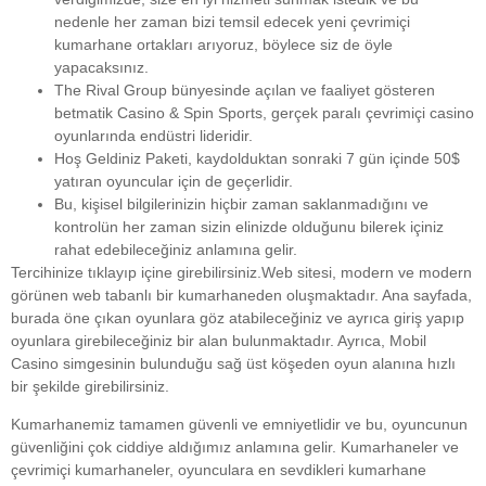
nedenle her zaman bizi temsil edecek yeni çevrimiçi
kumarhane ortakları arıyoruz, böylece siz de öyle
yapacaksınız.
The Rival Group bünyesinde açılan ve faaliyet gösteren
betmatik Casino & Spin Sports, gerçek paralı çevrimiçi casino
oyunlarında endüstri lideridir.
Hoş Geldiniz Paketi, kaydolduktan sonraki 7 gün içinde 50$
yatıran oyuncular için de geçerlidir.
Bu, kişisel bilgilerinizin hiçbir zaman saklanmadığını ve
kontrolün her zaman sizin elinizde olduğunu bilerek içiniz
rahat edebileceğiniz anlamına gelir.
Tercihinize tıklayıp içine girebilirsiniz.Web sitesi, modern ve modern
görünen web tabanlı bir kumarhaneden oluşmaktadır. Ana sayfada,
burada öne çıkan oyunlara göz atabileceğiniz ve ayrıca giriş yapıp
oyunlara girebileceğiniz bir alan bulunmaktadır. Ayrıca, Mobil
Casino simgesinin bulunduğu sağ üst köşeden oyun alanına hızlı
bir şekilde girebilirsiniz.
Kumarhanemiz tamamen güvenli ve emniyetlidir ve bu, oyuncunun
güvenliğini çok ciddiye aldığımız anlamına gelir. Kumarhaneler ve
çevrimiçi kumarhaneler, oyunculara en sevdikleri kumarhane