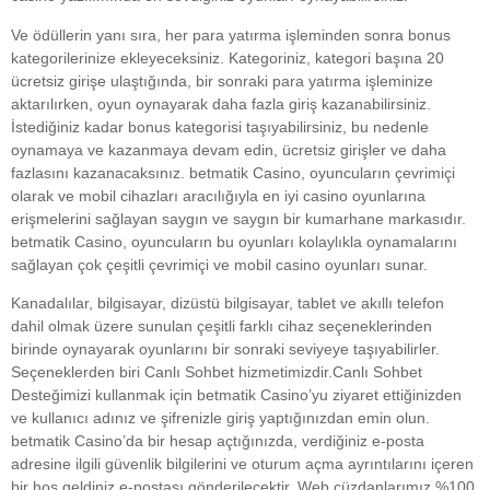
Ve ödüllerin yanı sıra, her para yatırma işleminden sonra bonus
kategorilerinize ekleyeceksiniz. Kategoriniz, kategori başına 20
ücretsiz girişe ulaştığında, bir sonraki para yatırma işleminize
aktarılırken, oyun oynayarak daha fazla giriş kazanabilirsiniz.
İstediğiniz kadar bonus kategorisi taşıyabilirsiniz, bu nedenle
oynamaya ve kazanmaya devam edin, ücretsiz girişler ve daha
fazlasını kazanacaksınız. betmatik Casino, oyuncuların çevrimiçi
olarak ve mobil cihazları aracılığıyla en iyi casino oyunlarına
erişmelerini sağlayan saygın ve saygın bir kumarhane markasıdır.
betmatik Casino, oyuncuların bu oyunları kolaylıkla oynamalarını
sağlayan çok çeşitli çevrimiçi ve mobil casino oyunları sunar.
Kanadalılar, bilgisayar, dizüstü bilgisayar, tablet ve akıllı telefon
dahil olmak üzere sunulan çeşitli farklı cihaz seçeneklerinden
birinde oynayarak oyunlarını bir sonraki seviyeye taşıyabilirler.
Seçeneklerden biri Canlı Sohbet hizmetimizdir.Canlı Sohbet
Desteğimizi kullanmak için betmatik Casino’yu ziyaret ettiğinizden
ve kullanıcı adınız ve şifrenizle giriş yaptığınızdan emin olun.
betmatik Casino’da bir hesap açtığınızda, verdiğiniz e-posta
adresine ilgili güvenlik bilgilerini ve oturum açma ayrıntılarını içeren
bir hoş geldiniz e-postası gönderilecektir. Web cüzdanlarımız %100