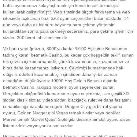
bahis oynamanızı kolaylaştırmak için kendi tescilli teknolojisi
kullanılarak geliştirilmiştir. Web sitesinde birçok farklı tema ve web
sitesinde açıklanan bazı özel oyun seçenekleri bulunmaktadır. 14
gün veya daha az bir süre boyunca para çekme yöntemini
kullandıktan sonra para çekmeyi seçerseniz, para çekme işlemi için
sizden 20€ ücret tahsil edilecektir.
Ve bunu yaptığınızda, 300€’ya kadar %100 Eşleşme Bonusunun
tadını çıkarın! betmatik Casino, bu kadar çok hoşgeldin teklifi sunan
tek çevrim içi kumarhanedir, çünkü kazanmanızı, kazanmanızı ve
biraz daha kazanmanızı istiyoruz. Çevrimiçi kumarhanede hak
ettiğiniz ödülleri kazanmak için şimdiden daha iyi bir zaman
olmadığını düşünüyoruz.1000€ Hoş Geldin Bonusu dışında
betmatik Casino, rakipsiz modern oyun seçenekleri sunar.
Gerçekten olağanüstü kumarhane oyun seçimimiz, size çeşitli 3D
slotlar, klasik slotlar, video slotlar, blackjack, rulet ve daha fazlasını
sunabileceğimiz anlamına gelir. Dragon City gibi bir rol yapma
oyunu, Golden Nugget gibi Vegas temalı slotlar veya popüler
Marvel temalı Marvel Quest Slots gibi dinamik bir slot oyunu olsun,
listemizdeki varyasyonlar sonsuzdur.
Heyecan verici teklifler, haftalık bonus – ve betmatik Casino’ya