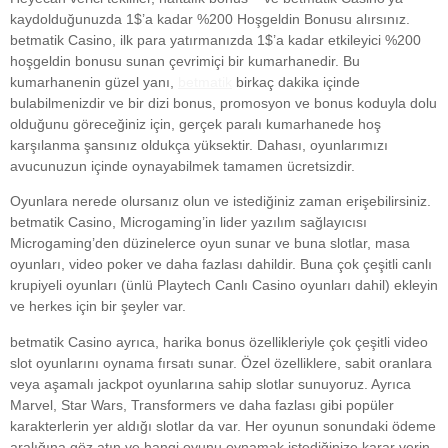
kaydolduğunuzda 1$’a kadar %200 Hoşgeldin Bonusu alırsınız.
betmatik Casino, ilk para yatırmanızda 1$’a kadar etkileyici %200
hoşgeldin bonusu sunan çevrimiçi bir kumarhanedir. Bu
kumarhanenin güzel yanı,
betmatik
birkaç dakika içinde
bulabilmenizdir ve bir dizi bonus, promosyon ve bonus koduyla dolu
olduğunu göreceğiniz için, gerçek paralı kumarhanede hoş
karşılanma şansınız oldukça yüksektir. Dahası, oyunlarımızı
avucunuzun içinde oynayabilmek tamamen ücretsizdir.
Oyunlara nerede olursanız olun ve istediğiniz zaman erişebilirsiniz.
betmatik Casino, Microgaming’in lider yazılım sağlayıcısı
Microgaming’den düzinelerce oyun sunar ve buna slotlar, masa
oyunları, video poker ve daha fazlası dahildir. Buna çok çeşitli canlı
krupiyeli oyunları (ünlü Playtech Canlı Casino oyunları dahil) ekleyin
ve herkes için bir şeyler var.
betmatik Casino ayrıca, harika bonus özellikleriyle çok çeşitli video
slot oyunlarını oynama fırsatı sunar. Özel özelliklere, sabit oranlara
veya aşamalı jackpot oyunlarına sahip slotlar sunuyoruz. Ayrıca
Marvel, Star Wars, Transformers ve daha fazlası gibi popüler
karakterlerin yer aldığı slotlar da var. Her oyunun sonundaki ödeme
aralığına göz atın ve hangi oyunu oynamak istediğinize karar verin.