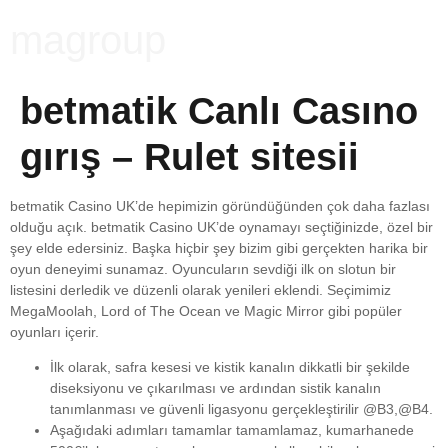
magroup
betmatik Canlı Casıno
gırış – Rulet sitesii
betmatik Casino UK’de hepimizin göründüğünden çok daha fazlası
olduğu açık. betmatik Casino UK’de oynamayı seçtiğinizde, özel bir
şey elde edersiniz. Başka hiçbir şey bizim gibi gerçekten harika bir
oyun deneyimi sunamaz. Oyuncuların sevdiği ilk on slotun bir
listesini derledik ve düzenli olarak yenileri eklendi. Seçimimiz
MegaMoolah, Lord of The Ocean ve Magic Mirror gibi popüler
oyunları içerir.
İlk olarak, safra kesesi ve kistik kanalın dikkatli bir şekilde
diseksiyonu ve çıkarılması ve ardından sistik kanalın
tanımlanması ve güvenli ligasyonu gerçekleştirilir @B3,@B4.
Aşağıdaki adımları tamamlar tamamlamaz, kumarhanede