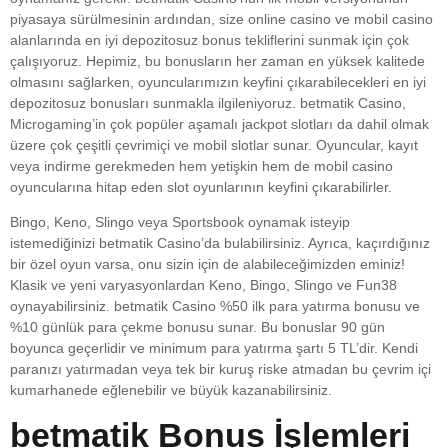
piyasaya sürülmesinin ardından, size online casino ve mobil casino
alanlarında en iyi depozitosuz bonus tekliflerini sunmak için çok
çalışıyoruz. Hepimiz, bu bonusların her zaman en yüksek kalitede
olmasını sağlarken, oyuncularımızın keyfini çıkarabilecekleri en iyi
depozitosuz bonusları sunmakla ilgileniyoruz. betmatik Casino,
Microgaming’in çok popüler aşamalı jackpot slotları da dahil olmak
üzere çok çeşitli çevrimiçi ve mobil slotlar sunar. Oyuncular, kayıt
veya indirme gerekmeden hem yetişkin hem de mobil casino
oyuncularına hitap eden slot oyunlarının keyfini çıkarabilirler.
Bingo, Keno, Slingo veya Sportsbook oynamak isteyip
istemediğinizi betmatik Casino’da bulabilirsiniz. Ayrıca, kaçırdığınız
bir özel oyun varsa, onu sizin için de alabileceğimizden eminiz!
Klasik ve yeni varyasyonlardan Keno, Bingo, Slingo ve Fun38
oynayabilirsiniz. betmatik Casino %50 ilk para yatırma bonusu ve
%10 günlük para çekme bonusu sunar. Bu bonuslar 90 gün
boyunca geçerlidir ve minimum para yatırma şartı 5 TL’dir. Kendi
paranızı yatırmadan veya tek bir kuruş riske atmadan bu çevrim içi
kumarhanede eğlenebilir ve büyük kazanabilirsiniz.
betmatik Bonus İşlemleri