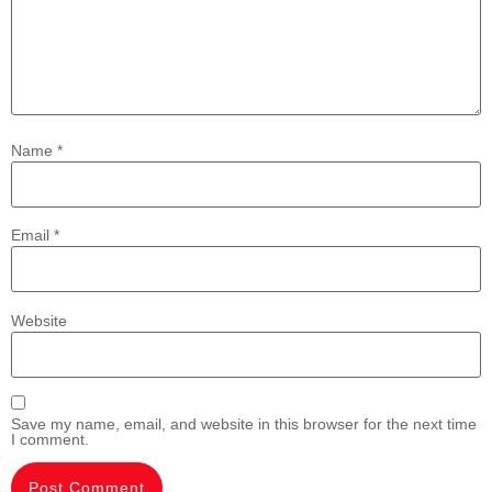
Name
*
Email
*
Website
Save my name, email, and website in this browser for the next time
I comment.