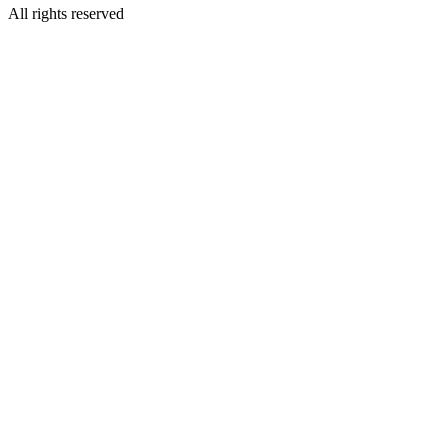
All rights reserved