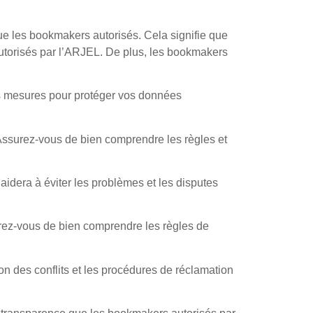
e les bookmakers autorisés. Cela signifie que
torisés par l’ARJEL. De plus, les bookmakers
des mesures pour protéger vos données
Assurez-vous de bien comprendre les règles et
idera à éviter les problèmes et les disputes
urez-vous de bien comprendre les règles de
n des conflits et les procédures de réclamation