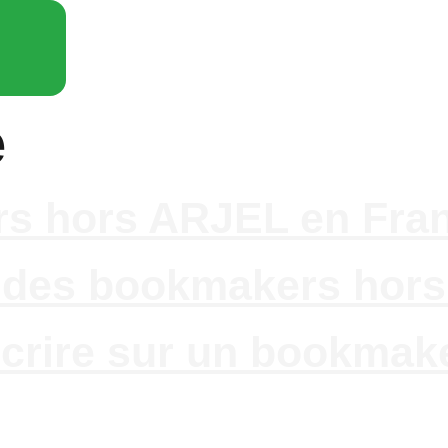
е
 hors ARJEL en Franc
 des bookmakers hor
crire sur un bookmake