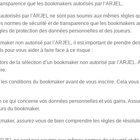
ransparence que les bookmakers autorisés par l’ARJEL.
n autorisés par l’ARJEL ne sont pas soumis aux mêmes règles qu
 normes de sécurité et de transparence que les bookmakers au
les de protection des données personnelles et des joueurs.
okmaker non autorisé par l’ARJEL, il est important de prendre 
 pour vous aider à faire face à ce risque :
lors de la sélection d’un bookmaker non autorisé par l’ARJEL. 
re.
les conditions du bookmaker avant de vous inscrire. Cela vous a
 en ce qui concerne vos données personnelles et vos gains. Ass
eurs du bookmaker.
maker, assurez-vous de bien comprendre les règles de résolutio