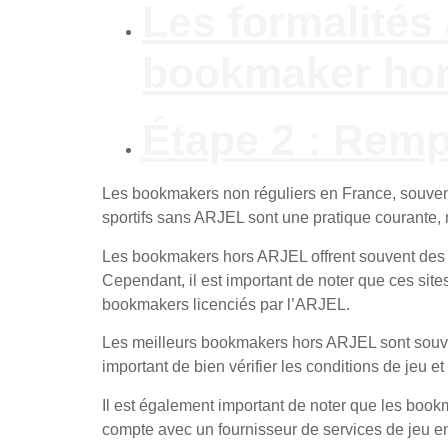
Les formalités 
bookmaker ho
Étape 2 : Remp
Les bookmakers non réguliers en France, souvent 
sportifs sans ARJEL sont une pratique courante, m
Les bookmakers hors ARJEL offrent souvent des av
Cependant, il est important de noter que ces si
bookmakers licenciés par l’ARJEL.
Les meilleurs bookmakers hors ARJEL sont souvent
important de bien vérifier les conditions de jeu e
Il est également important de noter que les book
compte avec un fournisseur de services de jeu e