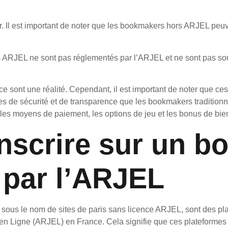
. Il est important de noter que les bookmakers hors ARJEL peuv
rs ARJEL ne sont pas réglementés par l’ARJEL et ne sont pas 
 sont une réalité. Cependant, il est important de noter que c
de sécurité et de transparence que les bookmakers traditionne
eu, les moyens de paiement, les options de jeu et les bonus de b
nscrire sur un b
 par l’ARJEL
s le nom de sites de paris sans licence ARJEL, sont des plate
 en Ligne (ARJEL) en France. Cela signifie que ces plateformes