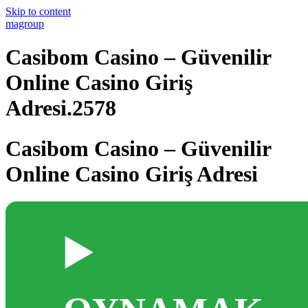
Skip to content
magroup
Casibom Casino – Güvenilir
Online Casino Giriş
Adresi.2578
Casibom Casino – Güvenilir
Online Casino Giriş Adresi
▶️