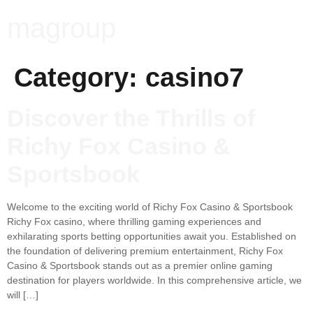
magroup
Category:
casino7
Discover the Thrills of
Richy Fox Casino &
Sportsbook
Welcome to the exciting world of Richy Fox Casino & Sportsbook
Richy Fox casino, where thrilling gaming experiences and
exhilarating sports betting opportunities await you. Established on
the foundation of delivering premium entertainment, Richy Fox
Casino & Sportsbook stands out as a premier online gaming
destination for players worldwide. In this comprehensive article, we
will […]