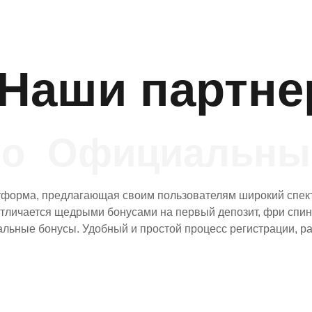
Наши партн
о ️ Официальны
тформа, предлагающая своим пользователям широкий спектр
о отличается щедрыми бонусами на первый депозит, фри спи
еальные бонусы. Удобный и простой процесс регистрации, р