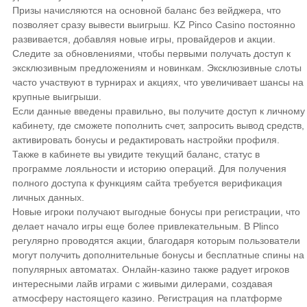
Призы начисляются на основной баланс без вейджера, что
позволяет сразу вывести выигрыш. KZ Pinco Casino постоянно
развивается, добавляя новые игры, провайдеров и акции.
Следите за обновлениями, чтобы первыми получать доступ к
эксклюзивным предложениям и новинкам. Эксклюзивные слоты
часто участвуют в турнирах и акциях, что увеличивает шансы на
крупные выигрыши.
Если данные введены правильно, вы получите доступ к личному
кабинету, где сможете пополнить счет, запросить вывод средств,
активировать бонусы и редактировать настройки профиля.
Также в кабинете вы увидите текущий баланс, статус в
программе лояльности и историю операций. Для получения
полного доступа к функциям сайта требуется верификация
личных данных.
Новые игроки получают выгодные бонусы при регистрации, что
делает начало игры еще более привлекательным. В Plinco
регулярно проводятся акции, благодаря которым пользователи
могут получить дополнительные бонусы и бесплатные спины на
популярных автоматах. Онлайн-казино также радует игроков
интересными лайв играми с живыми дилерами, создавая
атмосферу настоящего казино. Регистрация на платформе