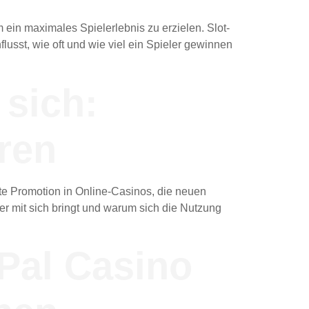
um ein maximales Spielerlebnis zu erzielen. Slot-
lusst, wie oft und wie viel ein Spieler gewinnen
 sich:
ären
bte Promotion in Online-Casinos, die neuen
ger mit sich bringt und warum sich die Nutzung
Pal Casino