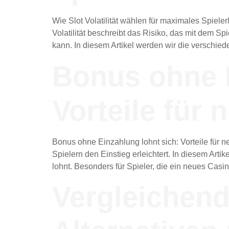
Wie Slot Volatilität wählen für maximales Spielerl
Volatilität beschreibt das Risiko, das mit dem S
kann. In diesem Artikel werden wir die verschiede
Bonus ohne E
Vorteile für 
Bonus ohne Einzahlung lohnt sich: Vorteile für 
Spielern den Einstieg erleichtert. In diesem Arti
lohnt. Besonders für Spieler, die ein neues Casi
Vergleichend