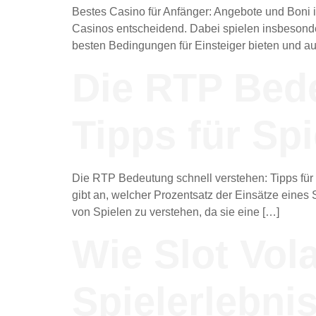
Bestes Casino für Anfänger: Angebote und Boni i
Casinos entscheidend. Dabei spielen insbesonder
besten Bedingungen für Einsteiger bieten und a
Die RTP Bede
Tipps für Spi
Die RTP Bedeutung schnell verstehen: Tipps für S
gibt an, welcher Prozentsatz der Einsätze eines 
von Spielen zu verstehen, da sie eine […]
Wie Slot Vola
Spielerlebni