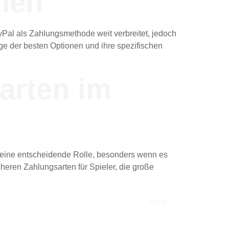
onen
yPal als Zahlungsmethode weit verbreitet, jedoch
inige der besten Optionen und ihre spezifischen
arten im
t eine entscheidende Rolle, besonders wenn es
cheren Zahlungsarten für Spieler, die große
Next
→