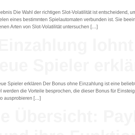
ebnis Die Wahl der richtigen Slot-Volatilität ist entscheidend, 
pielen eines bestimmten Spielautomaten verbunden ist. Sie beeinf
nen Arten von Slot-Volatilität untersuchen […]
inzahlung lohnt
neue Spieler erkl
neue Spieler erklären Der Bonus ohne Einzahlung ist eine belie
kel werden die Vorteile besprochen, die dieser Bonus für Einstei
no ausprobieren […]
e Übersicht: Pay