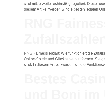
sind mittlerweile rechtmäßig reguliert. Diese n
diesem Artikel werden wir die besten legalen On
RNG Fairness 
Zufallszahle
RNG Fairness erklärt: Wie funktioniert die Zufa
Online-Spiele und Glücksspielplattformen. Sie g
sind. In diesem Artikel werden wir die Funktio
Bestes Casin
und Boni im 