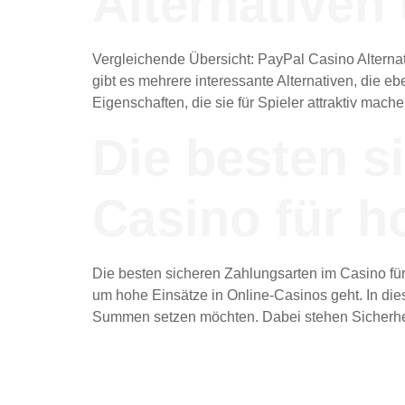
Alternativen
Vergleichende Übersicht: PayPal Casino Alternat
gibt es mehrere interessante Alternativen, die ebe
Eigenschaften, die sie für Spieler attraktiv mac
Die besten s
Casino für h
Die besten sicheren Zahlungsarten im Casino fü
um hohe Einsätze in Online-Casinos geht. In diese
Summen setzen möchten. Dabei stehen Sicherheit,