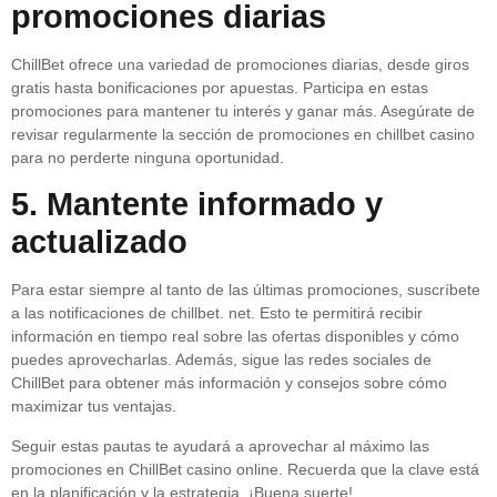
promociones diarias
ChillBet ofrece una variedad de promociones diarias, desde giros
gratis hasta bonificaciones por apuestas. Participa en estas
promociones para mantener tu interés y ganar más. Asegúrate de
revisar regularmente la sección de promociones en chillbet casino
para no perderte ninguna oportunidad.
5. Mantente informado y
actualizado
Para estar siempre al tanto de las últimas promociones, suscríbete
a las notificaciones de chillbet. net. Esto te permitirá recibir
información en tiempo real sobre las ofertas disponibles y cómo
puedes aprovecharlas. Además, sigue las redes sociales de
ChillBet para obtener más información y consejos sobre cómo
maximizar tus ventajas.
Seguir estas pautas te ayudará a aprovechar al máximo las
promociones en ChillBet casino online. Recuerda que la clave está
en la planificación y la estrategia. ¡Buena suerte!