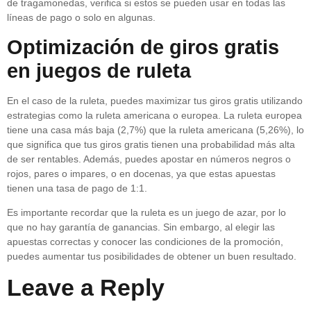
de tragamonedas, verifica si estos se pueden usar en todas las
líneas de pago o solo en algunas.
Optimización de giros gratis
en juegos de ruleta
En el caso de la ruleta, puedes maximizar tus giros gratis utilizando
estrategias como la ruleta americana o europea. La ruleta europea
tiene una casa más baja (2,7%) que la ruleta americana (5,26%), lo
que significa que tus giros gratis tienen una probabilidad más alta
de ser rentables. Además, puedes apostar en números negros o
rojos, pares o impares, o en docenas, ya que estas apuestas
tienen una tasa de pago de 1:1.
Es importante recordar que la ruleta es un juego de azar, por lo
que no hay garantía de ganancias. Sin embargo, al elegir las
apuestas correctas y conocer las condiciones de la promoción,
puedes aumentar tus posibilidades de obtener un buen resultado.
Leave a Reply