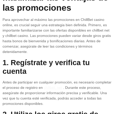
las promociones
Para aprovechar al máximo las promociones en ChillBet casino
online, es crucial seguir una estrategia bien definida. Primero, es
importante familiarizarse con las ofertas disponibles en chillbet net
y chillbet casino. Las promociones pueden variar desde giros gratis
hasta bonos de bienvenida y bonificaciones diarias. Antes de
comenzar, asegúrate de leer las condiciones y términos
detenidamente.
1. Regístrate y verifica tu
cuenta
Antes de participar en cualquier promoción, es necesario completar
el proceso de registro en
chillbet. net
. Durante este proceso,
asegúrate de proporcionar información precisa y verificable. Una
vez que tu cuenta esté verificada, podrás acceder a todas las
promociones disponibles.