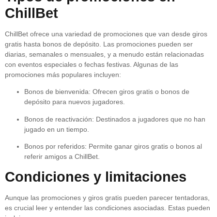
ChillBet
ChillBet ofrece una variedad de promociones que van desde giros
gratis hasta bonos de depósito. Las promociones pueden ser
diarias, semanales o mensuales, y a menudo están relacionadas
con eventos especiales o fechas festivas. Algunas de las
promociones más populares incluyen:
Bonos de bienvenida: Ofrecen giros gratis o bonos de
depósito para nuevos jugadores.
Bonos de reactivación: Destinados a jugadores que no han
jugado en un tiempo.
Bonos por referidos: Permite ganar giros gratis o bonos al
referir amigos a ChillBet.
Condiciones y limitaciones
Aunque las promociones y giros gratis pueden parecer tentadoras,
es crucial leer y entender las condiciones asociadas. Estas pueden