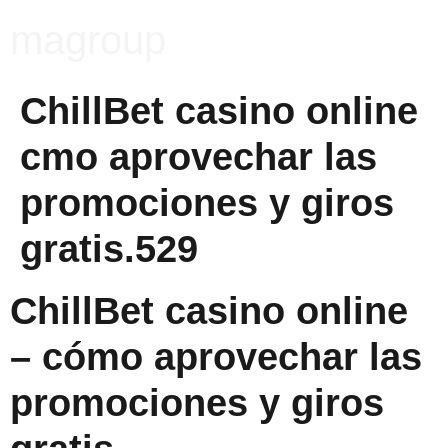
magroup
ChillBet casino online
cmo aprovechar las
promociones y giros
gratis.529
ChillBet casino online
– cómo aprovechar las
promociones y giros