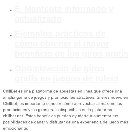
5. Mantente informado y
actualizado
Ejemplos prácticos de
cómo obtener el mayor
beneficio de los giros gratis
Optimización de giros
gratis en juegos de ruleta
ChillBet es una plataforma de apuestas en línea que ofrece una
amplia gama de juegos y promociones atractivas. Si eres nuevo en
ChillBet, es importante conocer cómo aprovechar al máximo las
promociones y los giros gratis disponibles en la plataforma
chillbet.net. Estos beneficios pueden ayudarte a aumentar tus
posibilidades de ganar y disfrutar de una experiencia de juego más
emocionante.