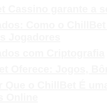
et Cassino garante a 
dos: Como o ChillBet
os Jogadores
ados com Criptografia
et Oferece: Jogos, Bô
r Que o ChillBet É u
s Online