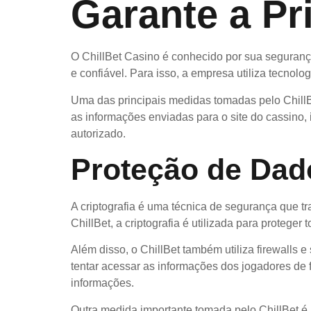
Garante a Pr
O ChillBet Casino é conhecido por sua seguranç
e confiável. Para isso, a empresa utiliza tecnolo
Uma das principais medidas tomadas pelo ChillBet
as informações enviadas para o site do cassino,
autorizado.
Proteção de Dad
A criptografia é uma técnica de segurança que t
ChillBet, a criptografia é utilizada para protege
Além disso, o ChillBet também utiliza firewalls e
tentar acessar as informações dos jogadores de 
informações.
Outra medida importante tomada pelo ChillBet é 