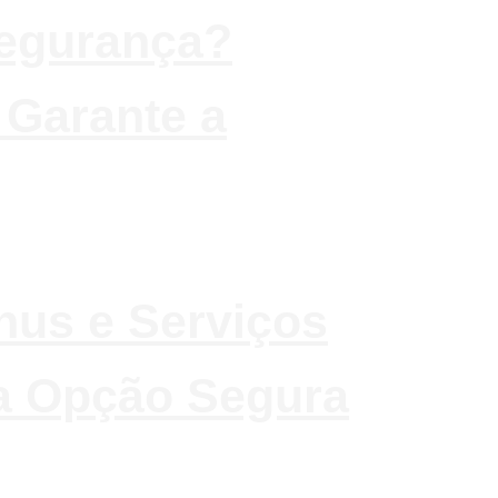
segurança?
 Garante a
nus e Serviços
ma Opção Segura