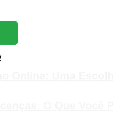
е
no Online: Uma Escol
icenças: O Que Você P