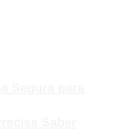
ha Segura para
recisa Saber