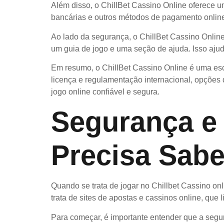
Além disso, o ChillBet Cassino Online oferece u
bancárias e outros métodos de pagamento online
Ao lado da segurança, o ChillBet Cassino Online
um guia de jogo e uma seção de ajuda. Isso ajud
Em resumo, o ChillBet Cassino Online é uma es
licença e regulamentação internacional, opções
jogo online confiável e segura.
Segurança e
Precisa Sabe
Quando se trata de jogar no Chillbet Cassino on
trata de sites de apostas e cassinos online, que
Para começar, é importante entender que a segu