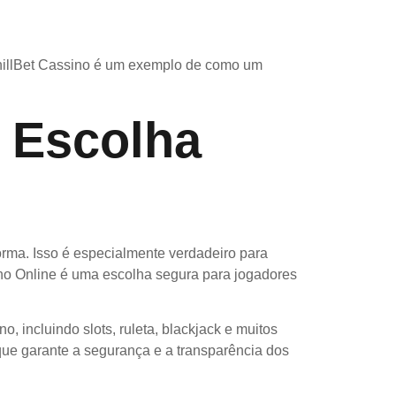
 ChillBet Cassino é um exemplo de como um
a Escolha
orma. Isso é especialmente verdadeiro para
no Online é uma escolha segura para jogadores
 incluindo slots, ruleta, blackjack e muitos
que garante a segurança e a transparência dos