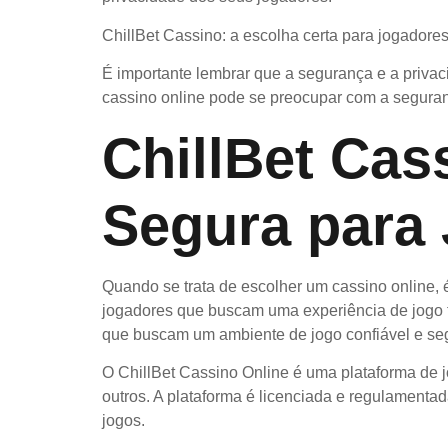
ChillBet Cassino: a escolha certa para jogador
É importante lembrar que a segurança e a priva
cassino online pode se preocupar com a seguran
ChillBet Cas
Segura para
Quando se trata de escolher um cassino online, 
jogadores que buscam uma experiência de jogo t
que buscam um ambiente de jogo confiável e se
O ChillBet Cassino Online é uma plataforma de jo
outros. A plataforma é licenciada e regulamenta
jogos.