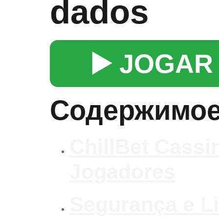
dados
▶️ JOGAR
Содержимо
ChillBet Cassi
Jogadores
Segurança e L