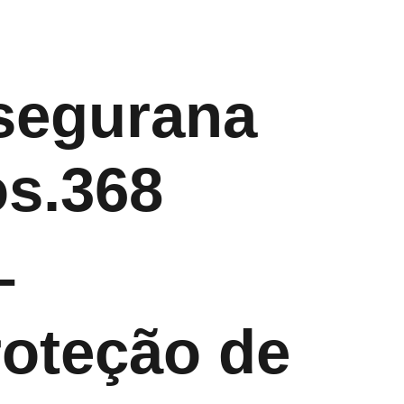
 segurana
os.368
–
roteção de