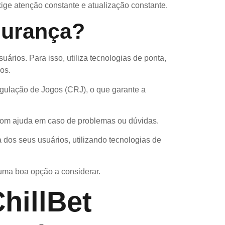
ige atenção constante e atualização constante.
gurança?
ários. Para isso, utiliza tecnologias de ponta,
os.
gulação de Jogos (CRJ), o que garante a
r com ajuda em caso de problemas ou dúvidas.
 dos seus usuários, utilizando tecnologias de
 uma boa opção a considerar.
hillBet