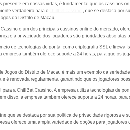
presente em nossas vidas, é fundamental que os cassinos onl
lmente verdadeiro para o
chillbet cassino
, que se destaca por su
ogos do Distrito de Macau.
t Cassino é um dos principais cassinos online do mercado, of
ança e a privacidade dos jogadores são prioridades absolutas 
 meio de tecnologias de ponta, como criptografia SSL e firewal
, a empresa também oferece suporte a 24 horas, para que os jo
de Jogos do Distrito de Macau é mais um exemplo da seriedade
da e é renovada regularmente, garantindo que os jogadores pos
 para a ChillBet Cassino. A empresa utiliza tecnologias de pon
. Além disso, a empresa também oferece suporte a 24 horas, par
ne que se destaca por sua política de privacidade rigorosa e s
resa oferece uma ampla variedade de opções para jogadores d