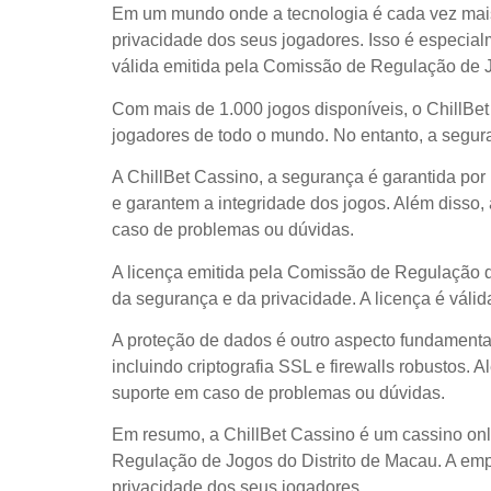
Em um mundo onde a tecnologia é cada vez mais 
privacidade dos seus jogadores. Isso é especia
válida emitida pela Comissão de Regulação de J
Com mais de 1.000 jogos disponíveis, o ChillBe
jogadores de todo o mundo. No entanto, a segur
A ChillBet Cassino, a segurança é garantida por
e garantem a integridade dos jogos. Além disso
caso de problemas ou dúvidas.
A licença emitida pela Comissão de Regulação 
da segurança e da privacidade. A licença é váli
A proteção de dados é outro aspecto fundamental
incluindo criptografia SSL e firewalls robustos
suporte em caso de problemas ou dúvidas.
Em resumo, a ChillBet Cassino é um cassino onli
Regulação de Jogos do Distrito de Macau. A emp
privacidade dos seus jogadores.