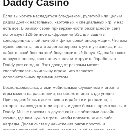
Daddy Casino
Если вы хотите насладиться блэкджеком, рулеткой или целым
рядом других настольных, карточных и специальных игр, у нас
есть все. В рамках своей приверженности безопасности сайт
использует 128-битное шифрование SSL для защиты
конфиденциальной личной и финансовой информации. Что вам
нужно сделать, так это зарегистрировать учетную запись, и вы
найдете свой бесплатный бездепозитный бонус. Сделайте свою
первую и последнюю ставку и начните крутить барабаны в
Daddy уже сегодня. Этот доход от рекламы может
способствовать выигрышу игрока, что является
дополнительным преимуществом.
Воспользовавшись этими мобильными функциями и играя в
игры казино на расстоянии, вы сможете играть где угодно.
Присоединяйтесь к движению и играйте в игры казино, в
которые вы всегда хотели играть, и даже больше прямо здесь, в
Daddy. Мы не похожи на другие сайты с обзорами онлайн-
казино, где вам нужно играть, чтобы получить какие-либо
награды. Делая систему начисления очков простой и
конкурентоспособной, игроки могут даже обменивать свои