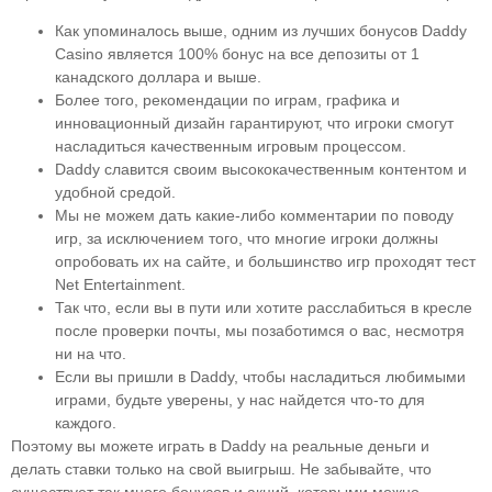
Как упоминалось выше, одним из лучших бонусов Daddy
Casino является 100% бонус на все депозиты от 1
канадского доллара и выше.
Более того, рекомендации по играм, графика и
инновационный дизайн гарантируют, что игроки смогут
насладиться качественным игровым процессом.
Daddy славится своим высококачественным контентом и
удобной средой.
Мы не можем дать какие-либо комментарии по поводу
игр, за исключением того, что многие игроки должны
опробовать их на сайте, и большинство игр проходят тест
Net Entertainment.
Так что, если вы в пути или хотите расслабиться в кресле
после проверки почты, мы позаботимся о вас, несмотря
ни на что.
Если вы пришли в Daddy, чтобы насладиться любимыми
играми, будьте уверены, у нас найдется что-то для
каждого.
Поэтому вы можете играть в Daddy на реальные деньги и
делать ставки только на свой выигрыш. Не забывайте, что