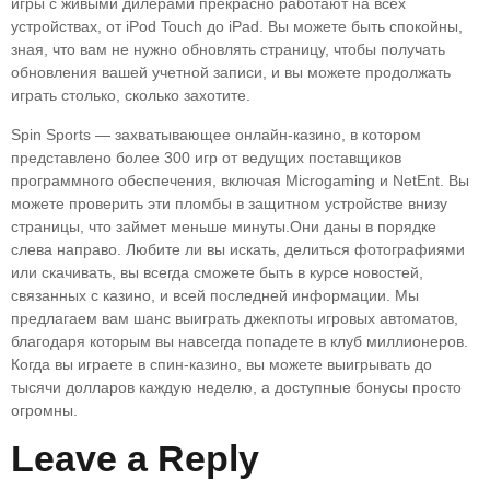
игры с живыми дилерами прекрасно работают на всех
устройствах, от iPod Touch до iPad. Вы можете быть спокойны,
зная, что вам не нужно обновлять страницу, чтобы получать
обновления вашей учетной записи, и вы можете продолжать
играть столько, сколько захотите.
Spin Sports — захватывающее онлайн-казино, в котором
представлено более 300 игр от ведущих поставщиков
программного обеспечения, включая Microgaming и NetEnt. Вы
можете проверить эти пломбы в защитном устройстве внизу
страницы, что займет меньше минуты.Они даны в порядке
слева направо. Любите ли вы искать, делиться фотографиями
или скачивать, вы всегда сможете быть в курсе новостей,
связанных с казино, и всей последней информации. Мы
предлагаем вам шанс выиграть джекпоты игровых автоматов,
благодаря которым вы навсегда попадете в клуб миллионеров.
Когда вы играете в спин-казино, вы можете выигрывать до
тысячи долларов каждую неделю, а доступные бонусы просто
огромны.
Leave a Reply