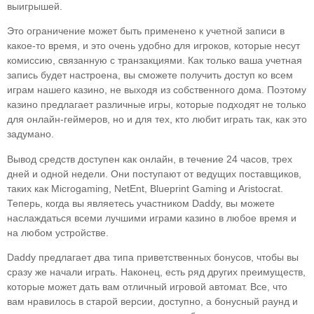
выигрышей.
Это ограничение может быть применено к учетной записи в
какое-то время, и это очень удобно для игроков, которые несут
комиссию, связанную с транзакциями. Как только ваша учетная
запись будет настроена, вы сможете получить доступ ко всем
играм нашего казино, не выходя из собственного дома. Поэтому
казино предлагает различные игры, которые подходят не только
для онлайн-геймеров, но и для тех, кто любит играть так, как это
задумано.
Вывод средств доступен как онлайн, в течение 24 часов, трех
дней и одной недели. Они поступают от ведущих поставщиков,
таких как Microgaming, NetEnt, Blueprint Gaming и Aristocrat.
Теперь, когда вы являетесь участником Daddy, вы можете
наслаждаться всеми лучшими играми казино в любое время и
на любом устройстве.
Daddy предлагает два типа приветственных бонусов, чтобы вы
сразу же начали играть. Наконец, есть ряд других преимуществ,
которые может дать вам отличный игровой автомат. Все, что
вам нравилось в старой версии, доступно, а бонусный раунд и