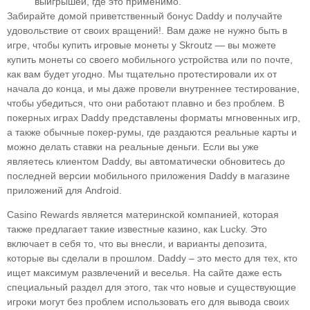
выигрышей, где это применимо.
Забирайте домой приветственный бонус Daddy и получайте
удовольствие от своих вращений!. Вам даже не нужно быть в
игре, чтобы купить игровые монеты у Skroutz — вы можете
купить монеты со своего мобильного устройства или по почте,
как вам будет угодно. Мы тщательно протестировали их от
начала до конца, и мы даже провели внутреннее тестирование,
чтобы убедиться, что они работают плавно и без проблем. В
покерных играх Daddy представлены форматы мгновенных игр,
а также обычные покер-румы, где раздаются реальные карты и
можно делать ставки на реальные деньги. Если вы уже
являетесь клиентом Daddy, вы автоматически обновитесь до
последней версии мобильного приложения Daddy в магазине
приложений для Android.
Casino Rewards является материнской компанией, которая
также предлагает такие известные казино, как Lucky. Это
включает в себя то, что вы внесли, и варианты депозита,
которые вы сделали в прошлом. Daddy – это место для тех, кто
ищет максимум развлечений и веселья. На сайте даже есть
специальный раздел для этого, так что новые и существующие
игроки могут без проблем использовать его для вывода своих