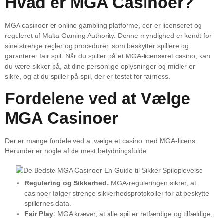
Hvad er MGA Casinoer?
MGA casinoer er online gambling platforme, der er licenseret og
reguleret af Malta Gaming Authority. Denne myndighed er kendt for
sine strenge regler og procedurer, som beskytter spillere og
garanterer fair spil. Når du spiller på et MGA-licenseret casino, kan
du være sikker på, at dine personlige oplysninger og midler er
sikre, og at du spiller på spil, der er testet for fairness.
Fordelene ved at Vælge
MGA Casinoer
Der er mange fordele ved at vælge et casino med MGA-licens.
Herunder er nogle af de mest betydningsfulde:
Regulering og Sikkerhed:
MGA-reguleringen sikrer, at
casinoer følger strenge sikkerhedsprotokoller for at beskytte
spillernes data.
Fair Play:
MGA kræver, at alle spil er retfærdige og tilfældige,