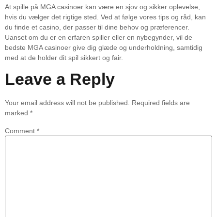
At spille på MGA casinoer kan være en sjov og sikker oplevelse,
hvis du vælger det rigtige sted. Ved at følge vores tips og råd, kan
du finde et casino, der passer til dine behov og præferencer.
Uanset om du er en erfaren spiller eller en nybegynder, vil de
bedste MGA casinoer give dig glæde og underholdning, samtidig
med at de holder dit spil sikkert og fair.
Leave a Reply
Your email address will not be published.
Required fields are
marked
*
Comment
*