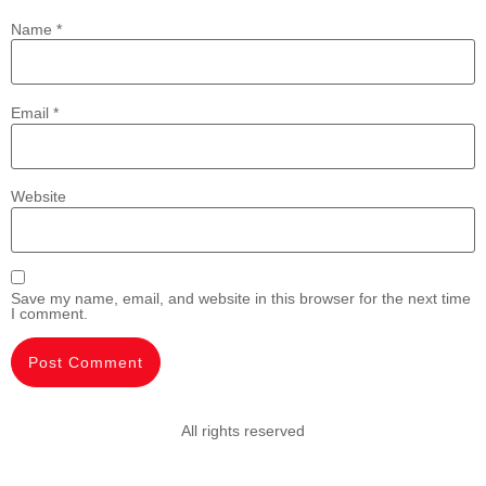
Name
*
Email
*
Website
Save my name, email, and website in this browser for the next time
I comment.
All rights reserved