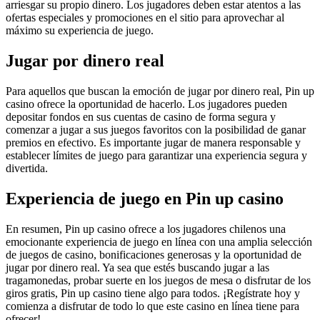
arriesgar su propio dinero. Los jugadores deben estar atentos a las
ofertas especiales y promociones en el sitio para aprovechar al
máximo su experiencia de juego.
Jugar por dinero real
Para aquellos que buscan la emoción de jugar por dinero real, Pin up
casino ofrece la oportunidad de hacerlo. Los jugadores pueden
depositar fondos en sus cuentas de casino de forma segura y
comenzar a jugar a sus juegos favoritos con la posibilidad de ganar
premios en efectivo. Es importante jugar de manera responsable y
establecer límites de juego para garantizar una experiencia segura y
divertida.
Experiencia de juego en Pin up casino
En resumen, Pin up casino ofrece a los jugadores chilenos una
emocionante experiencia de juego en línea con una amplia selección
de juegos de casino, bonificaciones generosas y la oportunidad de
jugar por dinero real. Ya sea que estés buscando jugar a las
tragamonedas, probar suerte en los juegos de mesa o disfrutar de los
giros gratis, Pin up casino tiene algo para todos. ¡Regístrate hoy y
comienza a disfrutar de todo lo que este casino en línea tiene para
ofrecer!