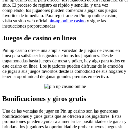
sitio. El proceso de registro es rápido y sencillo, y una vez
completado, los jugadores pueden comenzar a jugar sus juegos
favoritos de inmediato. Para registrarte en Pin up online casino,
visita su sitio web oficial
pin-up online casino
y sigue las
instrucciones proporcionadas.
Juegos de casino en línea
Pin up casino ofrece una amplia variedad de juegos de casino en
línea para satisfacer los gustos de todos los jugadores. Desde
tragamonedas hasta juegos de mesa y póker, hay algo para todos en
este casino en línea. Los jugadores pueden disfrutar de la emoción
de jugar a sus juegos favoritos desde la comodidad de sus hogares y
tener la oportunidad de ganar grandes premios en efectivo.
Bonificaciones y giros gratis
Una de las ventajas de jugar en Pin up casino son las generosas
bonificaciones y giros gratis que se ofrecen a los jugadores. Estas
promociones pueden ayudar a aumentar las posibilidades de ganar y
brindar a los jugadores la oportunidad de probar nuevos juegos sin