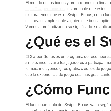
El mundo de los bonos y promociones en línea p
https://swiperbonus.es/
, es probable que estés i
exploraremos qué es el Swiper Bonus, cómo funci
en línea o simplemente alguien que busca optimi
Vamos a profundizar en su significado, su aplic
¿Qué es el 
El Swiper Bonus es un programa de recompensas 
simple: incentivar a los jugadores a participar 
formas, incluyendo giros gratis, créditos de jueg
que la experiencia de juego sea más gratificant
¿Cómo Funci
El funcionamiento del Swiper Bonus varía según 
mayoría de las promociones requieren que los ju