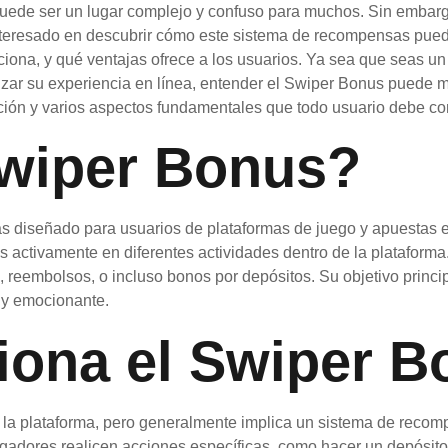
uede ser un lugar complejo y confuso para muchos. Sin embargo
nteresado en descubrir cómo este sistema de recompensas puede
ona, y qué ventajas ofrece a los usuarios. Ya sea que seas un 
zar su experiencia en línea, entender el Swiper Bonus puede ma
ación y varios aspectos fundamentales que todo usuario debe co
Swiper Bonus?
diseñado para usuarios de plataformas de juego y apuestas en
más activamente en diferentes actividades dentro de la platafor
o, reembolsos, o incluso bonos por depósitos. Su objetivo princi
e y emocionante.
ona el Swiper B
la plataforma, pero generalmente implica un sistema de recomp
gadores realicen acciones específicas, como hacer un depósito