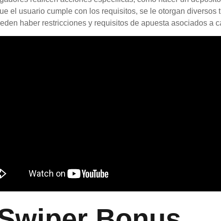
 el usuario cumple con los requisitos, se le otorgan diversos t
ueden haber restricciones y requisitos de apuesta asociados a 
 Swiper Bonus