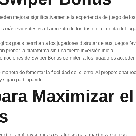
eden mejorar significativamente la experiencia de juego de los
os más evidentes es el aumento de fondos en la cuenta del juga
ros gratis permiten a los jugadores disfrutar de sus juegos fav
probar la plataforma sin una fuerte inversión inicial.
omociones de Swiper Bonus permiten a los jugadores acceder 
manera de fomentar la fidelidad del cliente. Al proporcionar 
 sigan participando.
para Maximizar el
s
ncillo, aquí hay algunas estrategias para maximizar su uso: