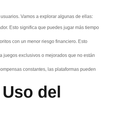
 usuarios. Vamos a explorar algunas de ellas:
dor. Esto significa que puedes jugar más tiempo
oritos con un menor riesgo financiero. Esto
a juegos exclusivos o mejorados que no están
recompensas constantes, las plataformas pueden
 Uso del