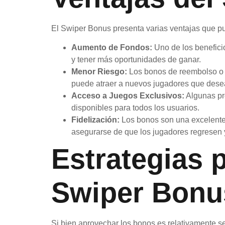
El Swiper Bonus presenta varias ventajas que pu
Aumento de Fondos:
Uno de los benefici
y tener más oportunidades de ganar.
Menor Riesgo:
Los bonos de reembolso o gi
puede atraer a nuevos jugadores que desean 
Acceso a Juegos Exclusivos:
Algunas pr
disponibles para todos los usuarios.
Fidelización:
Los bonos son una excelente 
asegurarse de que los jugadores regresen y
Estrategias 
Swiper Bonu
Si bien aprovechar los bonos es relativamente se