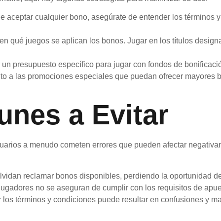
e aceptar cualquier bono, asegúrate de entender los términos y
n qué juegos se aplican los bonos. Jugar en los títulos desi
un presupuesto específico para jugar con fondos de bonificaci
to a las promociones especiales que puedan ofrecer mayores b
nes a Evitar
usuarios a menudo cometen errores que pueden afectar negativ
vidan reclamar bonos disponibles, perdiendo la oportunidad de
ugadores no se aseguran de cumplir con los requisitos de apues
 los términos y condiciones puede resultar en confusiones y ma