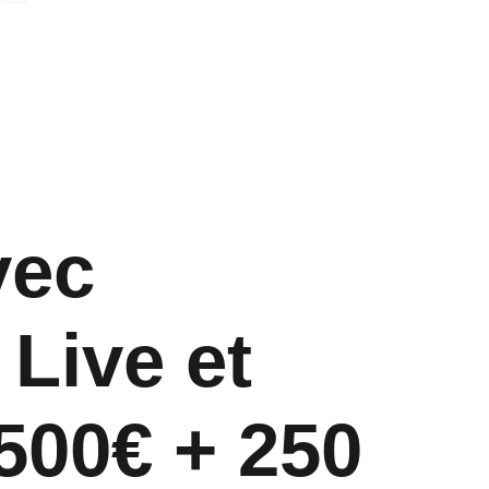
vec
 Live et
1500€ + 250