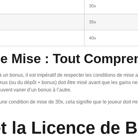
30x
35x
40x
de Mise : Tout Compre
à un bonus, il est impératif de respecter les conditions de mise
us (ou du dépôt + bonus) doit être misé avant que les gains ne de
uvent varier d’un bonus à l’autre.
e condition de mise de 30x, cela signifie que le joueur doit mi
t la Licence de B