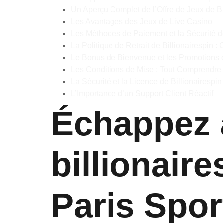
Un Aperçu Complet de l’Offre de Jeux de Bi
Les Avantages des Jeux de Live Casino
Les Méthodes de Paiement et la Sécurité d
La Politique de Retrait de Billionairespin : 
Le Bonus de Bienvenue et les Promotions d
Les Conditions de Mise : Tout Comprendre
La Sécurité et la Licence de Billionairespin
L’Importance d’un Support Client Réactif
Échappez à
billionaire
Paris Spor