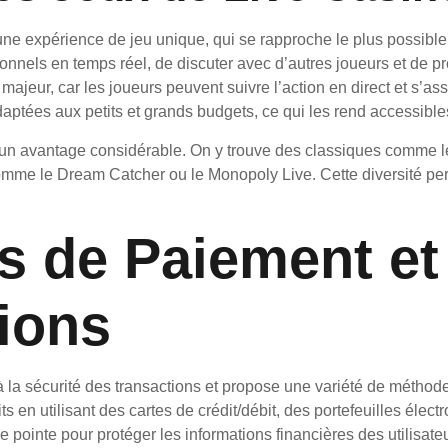
 une expérience de jeu unique, qui se rapproche le plus possible 
sionnels en temps réel, de discuter avec d’autres joueurs et de p
jeur, car les joueurs peuvent suivre l’action en direct et s’assu
aptées aux petits et grands budgets, ce qui les rend accessible
 un avantage considérable. On y trouve des classiques comme le b
comme le Dream Catcher ou le Monopoly Live. Cette diversité perm
 de Paiement et 
ions
à la sécurité des transactions et propose une variété de méthod
ts en utilisant des cartes de crédit/débit, des portefeuilles éle
 pointe pour protéger les informations financières des utilisateur