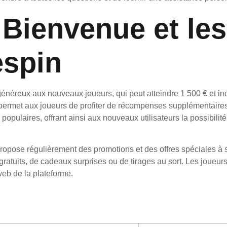
Bienvenue et le
espin
néreux aux nouveaux joueurs, qui peut atteindre 1 500 € et incl
permet aux joueurs de profiter de récompenses supplémentaires 
opulaires, offrant ainsi aux nouveaux utilisateurs la possibilité 
propose régulièrement des promotions et des offres spéciales à 
gratuits, de cadeaux surprises ou de tirages au sort. Les joueu
 web de la plateforme.