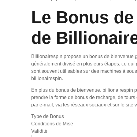
Le Bonus de 
de Billionair
Billionairespin propose un bonus de bienvenue gé
généralement divisé en plusieurs étapes, ce qui 
sont souvent utilisables sur des machines à sous p
billionairespin.
En plus du bonus de bienvenue, billionairespin 
prendre la forme de bonus de recharge, de tours 
par e-mail, via les réseaux sociaux et sur le site
Type de Bonus
Conditions de Mise
Validité