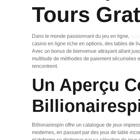
Tours Grat
Dans le monde passionnant du jeu en ligne,
bill
casino en ligne riche en options, des tables de li
Avec un bonus de bienvenue attrayant allant jusqu’
multitude de méthodes de paiement sécurisées et d
rencontrent.
Un Aperçu Co
Billionairesp
Billionairespin offre un catalogue de jeux impres
modernes, en passant par des jeux de table incont
plateforme se distingue par sa sélection de jeux 