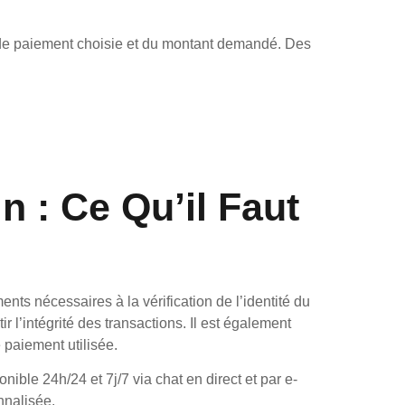
de de paiement choisie et du montant demandé. Des
in : Ce Qu’il Faut
ments nécessaires à la vérification de l’identité du
r l’intégrité des transactions. Il est également
 paiement utilisée.
nible 24h/24 et 7j/7 via chat en direct et par e-
nnalisée.