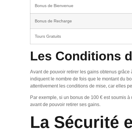
Bonus de Bienvenue
Bonus de Recharge
Tours Gratuits
Les Conditions 
Avant de pouvoir retirer les gains obtenus grâce 
indiquent le nombre de fois que le montant du bon
attentivement les conditions de mise, car elles pe
Par exemple, si un bonus de 100 € est soumis à un
avant de pouvoir retirer ses gains.
La Sécurité e