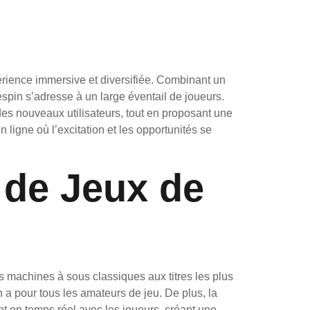
rience immersive et diversifiée. Combinant un
espin s’adresse à un large éventail de joueurs.
 des nouveaux utilisateurs, tout en proposant une
ligne où l’excitation et les opportunités se
 de Jeux de
es machines à sous classiques aux titres les plus
n a pour tous les amateurs de jeu. De plus, la
nt en temps réel avec les joueurs, créant une