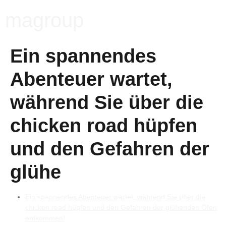
magroup
Ein spannendes
Abenteuer wartet,
während Sie über die
chicken road hüpfen
und den Gefahren der
glühe
Ein spannendes Abenteuer wartet, während Sie über die
chicken road hüpfen und den Gefahren der glühenden Öfen
entkommen!