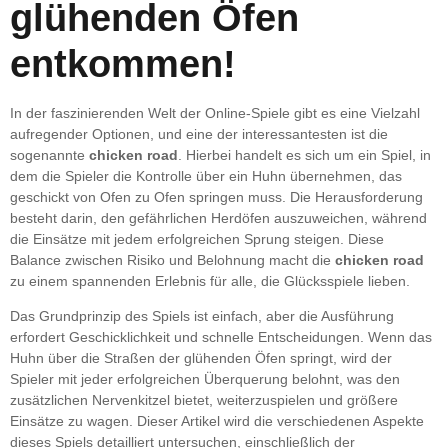
glühenden Öfen
entkommen!
In der faszinierenden Welt der Online-Spiele gibt es eine Vielzahl
aufregender Optionen, und eine der interessantesten ist die
sogenannte
chicken road
. Hierbei handelt es sich um ein Spiel, in
dem die Spieler die Kontrolle über ein Huhn übernehmen, das
geschickt von Ofen zu Ofen springen muss. Die Herausforderung
besteht darin, den gefährlichen Herdöfen auszuweichen, während
die Einsätze mit jedem erfolgreichen Sprung steigen. Diese
Balance zwischen Risiko und Belohnung macht die
chicken road
zu einem spannenden Erlebnis für alle, die Glücksspiele lieben.
Das Grundprinzip des Spiels ist einfach, aber die Ausführung
erfordert Geschicklichkeit und schnelle Entscheidungen. Wenn das
Huhn über die Straßen der glühenden Öfen springt, wird der
Spieler mit jeder erfolgreichen Überquerung belohnt, was den
zusätzlichen Nervenkitzel bietet, weiterzuspielen und größere
Einsätze zu wagen. Dieser Artikel wird die verschiedenen Aspekte
dieses Spiels detailliert untersuchen, einschließlich der