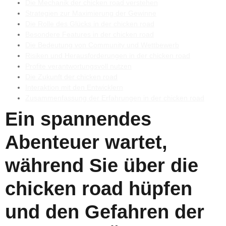
Die Mechanik der chicken road verstehen
Strategien zur Maximierung der Gewinne
Die Rolle des Glücks in der chicken road
Besondere Features in der chicken road
Die Bedeutung von Community und Wettbewerb
Risiken und Herausforderungen in der chicken road
Profite verantwortungsvoll nutzen
Die Zukunft der chicken road
Interaktion mit den Entwicklern
Zusammenfassung der Erfahrungen in der chicken road
Ein spannendes
Abenteuer wartet,
während Sie über die
chicken road hüpfen
und den Gefahren der