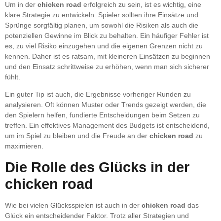
Um in der
chicken road
erfolgreich zu sein, ist es wichtig, eine
klare Strategie zu entwickeln. Spieler sollten ihre Einsätze und
Sprünge sorgfältig planen, um sowohl die Risiken als auch die
potenziellen Gewinne im Blick zu behalten. Ein häufiger Fehler ist
es, zu viel Risiko einzugehen und die eigenen Grenzen nicht zu
kennen. Daher ist es ratsam, mit kleineren Einsätzen zu beginnen
und den Einsatz schrittweise zu erhöhen, wenn man sich sicherer
fühlt.
Ein guter Tip ist auch, die Ergebnisse vorheriger Runden zu
analysieren. Oft können Muster oder Trends gezeigt werden, die
den Spielern helfen, fundierte Entscheidungen beim Setzen zu
treffen. Ein effektives Management des Budgets ist entscheidend,
um im Spiel zu bleiben und die Freude an der
chicken road
zu
maximieren.
Die Rolle des Glücks in der
chicken road
Wie bei vielen Glücksspielen ist auch in der
chicken road
das
Glück ein entscheidender Faktor. Trotz aller Strategien und