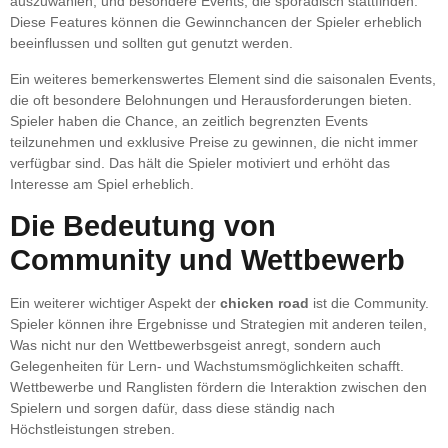
auszuwählen, und besondere Events, die sporadisch stattfinden.
Diese Features können die Gewinnchancen der Spieler erheblich
beeinflussen und sollten gut genutzt werden.
Ein weiteres bemerkenswertes Element sind die saisonalen Events,
die oft besondere Belohnungen und Herausforderungen bieten.
Spieler haben die Chance, an zeitlich begrenzten Events
teilzunehmen und exklusive Preise zu gewinnen, die nicht immer
verfügbar sind. Das hält die Spieler motiviert und erhöht das
Interesse am Spiel erheblich.
Die Bedeutung von
Community und Wettbewerb
Ein weiterer wichtiger Aspekt der
chicken road
ist die Community.
Spieler können ihre Ergebnisse und Strategien mit anderen teilen,
Was nicht nur den Wettbewerbsgeist anregt, sondern auch
Gelegenheiten für Lern- und Wachstumsmöglichkeiten schafft.
Wettbewerbe und Ranglisten fördern die Interaktion zwischen den
Spielern und sorgen dafür, dass diese ständig nach
Höchstleistungen streben.