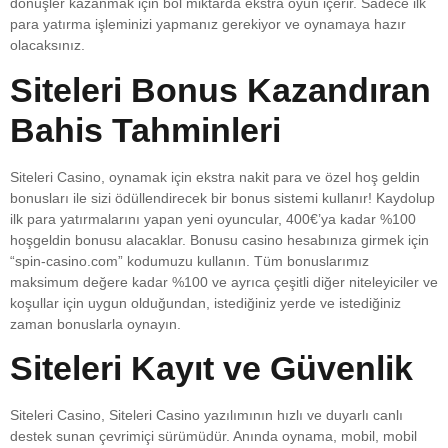
dönüşler kazanmak için bol miktarda ekstra oyun içerir. Sadece ilk
para yatırma işleminizi yapmanız gerekiyor ve oynamaya hazır
olacaksınız.
Siteleri Bonus Kazandıran
Bahis Tahminleri
Siteleri Casino, oynamak için ekstra nakit para ve özel hoş geldin
bonusları ile sizi ödüllendirecek bir bonus sistemi kullanır! Kaydolup
ilk para yatırmalarını yapan yeni oyuncular, 400€’ya kadar %100
hoşgeldin bonusu alacaklar. Bonusu casino hesabınıza girmek için
“spin-casino.com” kodumuzu kullanın. Tüm bonuslarımız
maksimum değere kadar %100 ve ayrıca çeşitli diğer niteleyiciler ve
koşullar için uygun olduğundan, istediğiniz yerde ve istediğiniz
zaman bonuslarla oynayın.
Siteleri Kayıt ve Güvenlik
Siteleri Casino, Siteleri Casino yazılımının hızlı ve duyarlı canlı
destek sunan çevrimiçi sürümüdür. Anında oynama, mobil, mobil