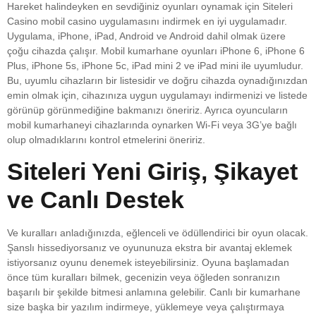
Hareket halindeyken en sevdiğiniz oyunları oynamak için Siteleri
Casino mobil casino uygulamasını indirmek en iyi uygulamadır.
Uygulama, iPhone, iPad, Android ve Android dahil olmak üzere
çoğu cihazda çalışır. Mobil kumarhane oyunları iPhone 6, iPhone 6
Plus, iPhone 5s, iPhone 5c, iPad mini 2 ve iPad mini ile uyumludur.
Bu, uyumlu cihazların bir listesidir ve doğru cihazda oynadığınızdan
emin olmak için, cihazınıza uygun uygulamayı indirmenizi ve listede
görünüp görünmediğine bakmanızı öneririz. Ayrıca oyuncuların
mobil kumarhaneyi cihazlarında oynarken Wi-Fi veya 3G’ye bağlı
olup olmadıklarını kontrol etmelerini öneririz.
Siteleri Yeni Giriş, Şikayet
ve Canlı Destek
Ve kuralları anladığınızda, eğlenceli ve ödüllendirici bir oyun olacak.
Şanslı hissediyorsanız ve oyununuza ekstra bir avantaj eklemek
istiyorsanız oyunu denemek isteyebilirsiniz. Oyuna başlamadan
önce tüm kuralları bilmek, gecenizin veya öğleden sonranızın
başarılı bir şekilde bitmesi anlamına gelebilir. Canlı bir kumarhane
size başka bir yazılım indirmeye, yüklemeye veya çalıştırmaya