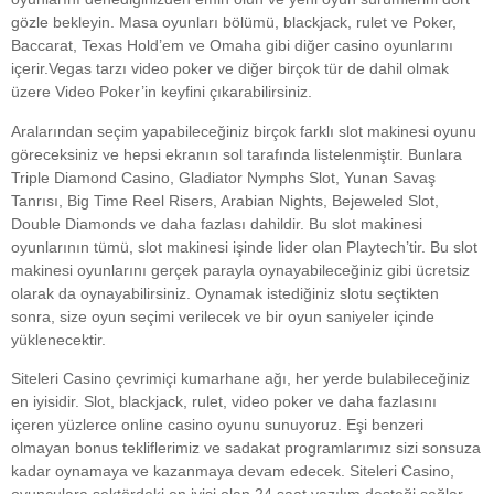
gözle bekleyin. Masa oyunları bölümü, blackjack, rulet ve Poker,
Baccarat, Texas Hold’em ve Omaha gibi diğer casino oyunlarını
içerir.Vegas tarzı video poker ve diğer birçok tür de dahil olmak
üzere Video Poker’in keyfini çıkarabilirsiniz.
Aralarından seçim yapabileceğiniz birçok farklı slot makinesi oyunu
göreceksiniz ve hepsi ekranın sol tarafında listelenmiştir. Bunlara
Triple Diamond Casino, Gladiator Nymphs Slot, Yunan Savaş
Tanrısı, Big Time Reel Risers, Arabian Nights, Bejeweled Slot,
Double Diamonds ve daha fazlası dahildir. Bu slot makinesi
oyunlarının tümü, slot makinesi işinde lider olan Playtech’tir. Bu slot
makinesi oyunlarını gerçek parayla oynayabileceğiniz gibi ücretsiz
olarak da oynayabilirsiniz. Oynamak istediğiniz slotu seçtikten
sonra, size oyun seçimi verilecek ve bir oyun saniyeler içinde
yüklenecektir.
Siteleri Casino çevrimiçi kumarhane ağı, her yerde bulabileceğiniz
en iyisidir. Slot, blackjack, rulet, video poker ve daha fazlasını
içeren yüzlerce online casino oyunu sunuyoruz. Eşi benzeri
olmayan bonus tekliflerimiz ve sadakat programlarımız sizi sonsuza
kadar oynamaya ve kazanmaya devam edecek. Siteleri Casino,