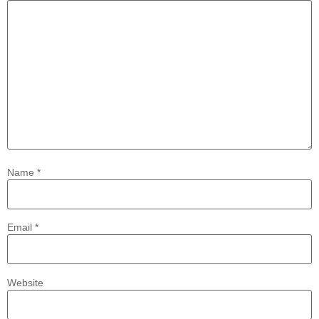
Name
*
Email
*
Website