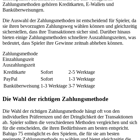
Zahlungsmethoden gehören Kreditkarten, E-Wallets und
Banküberweisungen.
Die Auswahl der Zahlungsmethoden ist entscheidend für Spieler, da
sie ihren bevorzugten Zahlungsweg wählen können und gleichzeitig
sicherstellen, dass ihre Transaktionen sicher sind. Darüber hinaus
bieten einige Zahlungsmethoden schnellere Auszahlungszeiten, was
bedeutet, dass Spieler ihre Gewinne zeitnah abheben können.
Zahlungsmethode
Einzahlungszeit
Auszahlungszeit
Kreditkarte
Sofort
2-5 Werktage
PayPal
Sofort
1-3 Werktage
Banküberweisung
1-3 Werktage
3-7 Werktage
Die Wahl der richtigen Zahlungsmethode
Die Wahl der richtigen Zahlungsmethode hängt oft von den
individuellen Präferenzen und der Dringlichkeit der Transaktionen
ab. Spieler sollten die verschiedenen Methoden vergleichen und sich
für die entscheiden, die ihren Bedürfnissen am besten entspricht.
Bahigo 75 ermöglicht es den Spielern, die für sie am besten
geeignete Zahlungsmethode zu wählen und bietet gleichzeitig die