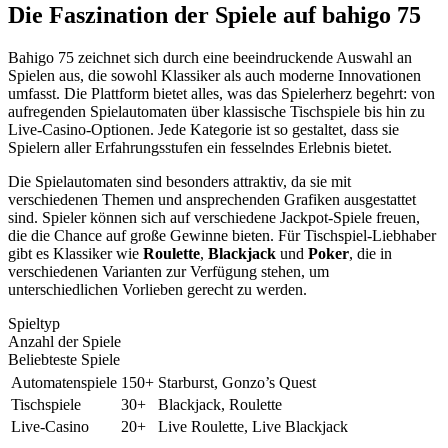
Die Faszination der Spiele auf bahigo 75
Bahigo 75 zeichnet sich durch eine beeindruckende Auswahl an
Spielen aus, die sowohl Klassiker als auch moderne Innovationen
umfasst. Die Plattform bietet alles, was das Spielerherz begehrt: von
aufregenden Spielautomaten über klassische Tischspiele bis hin zu
Live-Casino-Optionen. Jede Kategorie ist so gestaltet, dass sie
Spielern aller Erfahrungsstufen ein fesselndes Erlebnis bietet.
Die Spielautomaten sind besonders attraktiv, da sie mit
verschiedenen Themen und ansprechenden Grafiken ausgestattet
sind. Spieler können sich auf verschiedene Jackpot-Spiele freuen,
die die Chance auf große Gewinne bieten. Für Tischspiel-Liebhaber
gibt es Klassiker wie
Roulette
,
Blackjack
und
Poker
, die in
verschiedenen Varianten zur Verfügung stehen, um
unterschiedlichen Vorlieben gerecht zu werden.
Spieltyp
Anzahl der Spiele
Beliebteste Spiele
Automatenspiele
150+
Starburst, Gonzo’s Quest
Tischspiele
30+
Blackjack, Roulette
Live-Casino
20+
Live Roulette, Live Blackjack