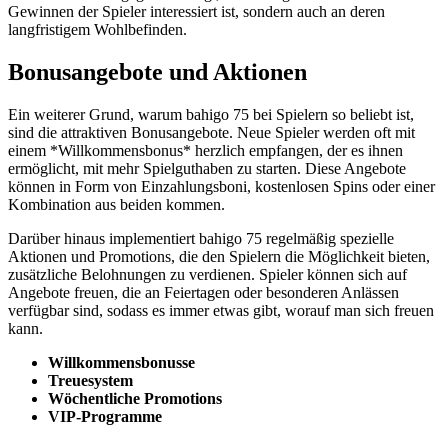
Gewinnen der Spieler interessiert ist, sondern auch an deren
langfristigem Wohlbefinden.
Bonusangebote und Aktionen
Ein weiterer Grund, warum bahigo 75 bei Spielern so beliebt ist,
sind die attraktiven Bonusangebote. Neue Spieler werden oft mit
einem *Willkommensbonus* herzlich empfangen, der es ihnen
ermöglicht, mit mehr Spielguthaben zu starten. Diese Angebote
können in Form von Einzahlungsboni, kostenlosen Spins oder einer
Kombination aus beiden kommen.
Darüber hinaus implementiert bahigo 75 regelmäßig spezielle
Aktionen und Promotions, die den Spielern die Möglichkeit bieten,
zusätzliche Belohnungen zu verdienen. Spieler können sich auf
Angebote freuen, die an Feiertagen oder besonderen Anlässen
verfügbar sind, sodass es immer etwas gibt, worauf man sich freuen
kann.
Willkommensbonusse
Treuesystem
Wöchentliche Promotions
VIP-Programme