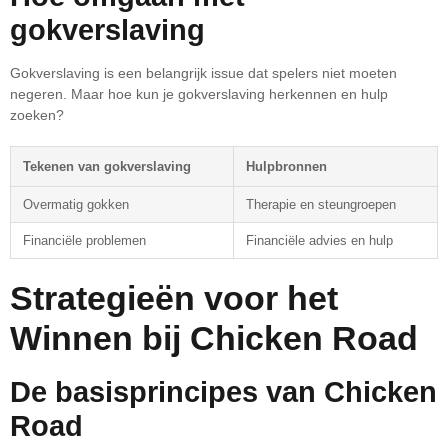
gokverslaving
Gokverslaving is een belangrijk issue dat spelers niet moeten
negeren. Maar hoe kun je gokverslaving herkennen en hulp
zoeken?
Tekenen van gokverslaving
Hulpbronnen
Overmatig gokken
Therapie en steungroepen
Financiële problemen
Financiële advies en hulp
Strategieën voor het
Winnen bij Chicken Road
De basisprincipes van Chicken
Road