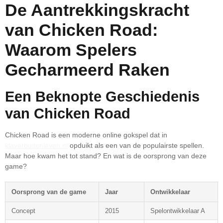
De Aantrekkingskracht
van Chicken Road:
Waarom Spelers
Gecharmeerd Raken
Een Beknopte Geschiedenis
van Chicken Road
Chicken Road is een moderne online gokspel dat in
klaverbuitenleven.nl
opduikt als een van de populairste spellen.
Maar hoe kwam het tot stand? En wat is de oorsprong van deze
game?
Oorsprong van de game
Jaar
Ontwikkelaar
Concept
2015
Spelontwikkelaar A