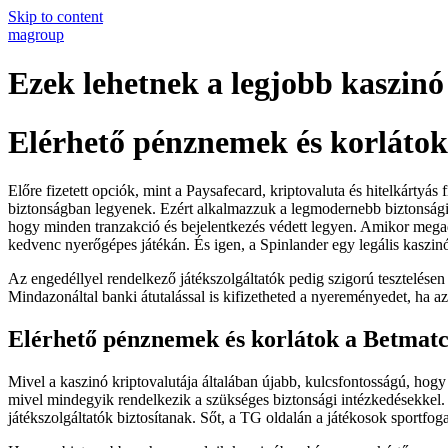
Skip to content
magroup
Ezek lehetnek a legjobb kaszinó
Elérhető pénznemek és korláto
Előre fizetett opciók, mint a Paysafecard, kriptovaluta és hitelkártyás
biztonságban legyenek. Ezért alkalmazzuk a legmodernebb biztonsági in
hogy minden tranzakció és bejelentkezés védett legyen. Amikor megadja
kedvenc nyerőgépes játékán. És igen, a Spinlander egy legális kaszinó
Az engedéllyel rendelkező játékszolgáltatók pedig szigorú tesztelésen 
Mindazonáltal banki átutalással is kifizetheted a nyereményedet, ha azz
Elérhető pénznemek és korlátok a Betmat
Mivel a kaszinó kriptovalutája általában újabb, kulcsfontosságú, hogy
mivel mindegyik rendelkezik a szükséges biztonsági intézkedésekkel.
játékszolgáltatók biztosítanak. Sőt, a TG oldalán a játékosok sportfo