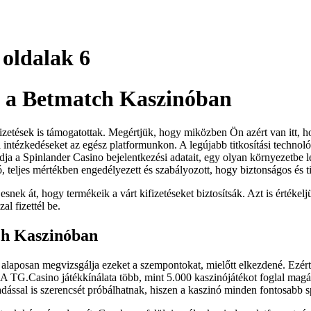
 oldalak 6
k a Betmatch Kaszinóban
 fizetések is támogatottak. Megértjük, hogy miközben Ön azért van itt, h
tézkedéseket az egész platformunkon. A legújabb titkosítási technológi
 a Spinlander Casino bejelentkezési adatait, egy olyan környezetbe lép
, teljes mértékben engedélyezett és szabályozott, hogy biztonságos és t
esnek át, hogy termékeik a várt kifizetéseket biztosítsák. Azt is értékel
al fizettél be.
ch Kaszinóban
 alaposan megvizsgálja ezeket a szempontokat, mielőtt elkezdené. Ezért a
 A TG.Casino játékkínálata több, mint 5.000 kaszinójátékot foglal magá
gadással is szerencsét próbálhatnak, hiszen a kaszinó minden fontosabb 