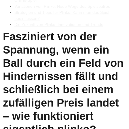
Online-Spiel
Variationen von Plinko: Neue Wege des Spielspaßes
Strategien und Tipps für Plinko: Kann man das Spiel
beeinflussen?
Die Zukunft von Plinko: Innovationen und Trends
Fasziniert von der
Spannung, wenn ein
Ball durch ein Feld von
Hindernissen fällt und
schließlich bei einem
zufälligen Preis landet
– wie funktioniert