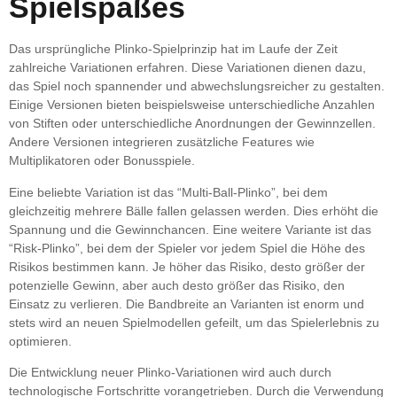
Spielspaßes
Das ursprüngliche Plinko-Spielprinzip hat im Laufe der Zeit
zahlreiche Variationen erfahren. Diese Variationen dienen dazu,
das Spiel noch spannender und abwechslungsreicher zu gestalten.
Einige Versionen bieten beispielsweise unterschiedliche Anzahlen
von Stiften oder unterschiedliche Anordnungen der Gewinnzellen.
Andere Versionen integrieren zusätzliche Features wie
Multiplikatoren oder Bonusspiele.
Eine beliebte Variation ist das “Multi-Ball-Plinko”, bei dem
gleichzeitig mehrere Bälle fallen gelassen werden. Dies erhöht die
Spannung und die Gewinnchancen. Eine weitere Variante ist das
“Risk-Plinko”, bei dem der Spieler vor jedem Spiel die Höhe des
Risikos bestimmen kann. Je höher das Risiko, desto größer der
potenzielle Gewinn, aber auch desto größer das Risiko, den
Einsatz zu verlieren. Die Bandbreite an Varianten ist enorm und
stets wird an neuen Spielmodellen gefeilt, um das Spielerlebnis zu
optimieren.
Die Entwicklung neuer Plinko-Variationen wird auch durch
technologische Fortschritte vorangetrieben. Durch die Verwendung