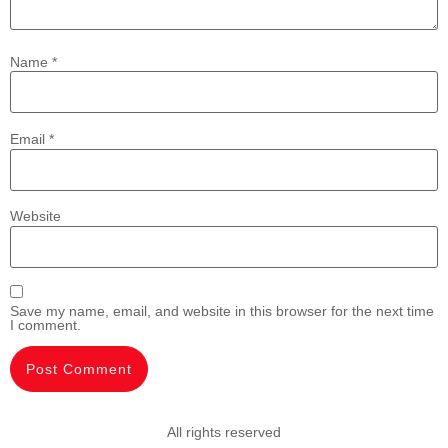
Name
*
Email
*
Website
Save my name, email, and website in this browser for the next time
I comment.
All rights reserved