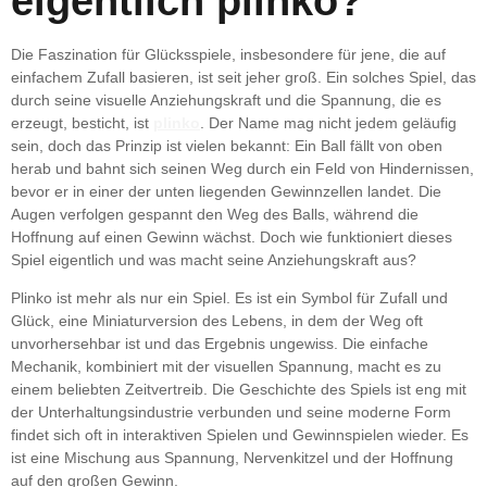
eigentlich plinko?
Die Faszination für Glücksspiele, insbesondere für jene, die auf
einfachem Zufall basieren, ist seit jeher groß. Ein solches Spiel, das
durch seine visuelle Anziehungskraft und die Spannung, die es
erzeugt, besticht, ist
plinko
. Der Name mag nicht jedem geläufig
sein, doch das Prinzip ist vielen bekannt: Ein Ball fällt von oben
herab und bahnt sich seinen Weg durch ein Feld von Hindernissen,
bevor er in einer der unten liegenden Gewinnzellen landet. Die
Augen verfolgen gespannt den Weg des Balls, während die
Hoffnung auf einen Gewinn wächst. Doch wie funktioniert dieses
Spiel eigentlich und was macht seine Anziehungskraft aus?
Plinko ist mehr als nur ein Spiel. Es ist ein Symbol für Zufall und
Glück, eine Miniaturversion des Lebens, in dem der Weg oft
unvorhersehbar ist und das Ergebnis ungewiss. Die einfache
Mechanik, kombiniert mit der visuellen Spannung, macht es zu
einem beliebten Zeitvertreib. Die Geschichte des Spiels ist eng mit
der Unterhaltungsindustrie verbunden und seine moderne Form
findet sich oft in interaktiven Spielen und Gewinnspielen wieder. Es
ist eine Mischung aus Spannung, Nervenkitzel und der Hoffnung
auf den großen Gewinn.