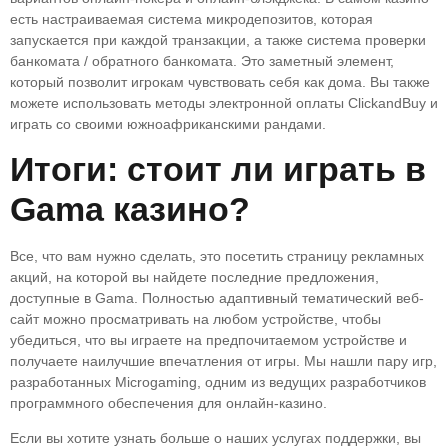
есть настраиваемая система микродепозитов, которая
запускается при каждой транзакции, а также система проверки
банкомата / обратного банкомата. Это заметный элемент,
который позволит игрокам чувствовать себя как дома. Вы также
можете использовать методы электронной оплаты ClickandBuy и
играть со своими южноафриканскими рандами.
Итоги: стоит ли играть в
Gama казино?
Все, что вам нужно сделать, это посетить страницу рекламных
акций, на которой вы найдете последние предложения,
доступные в Gama. Полностью адаптивный тематический веб-
сайт можно просматривать на любом устройстве, чтобы
убедиться, что вы играете на предпочитаемом устройстве и
получаете наилучшие впечатления от игры. Мы нашли пару игр,
разработанных Microgaming, одним из ведущих разработчиков
программного обеспечения для онлайн-казино.
Если вы хотите узнать больше о наших услугах поддержки, вы