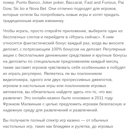
покер, Punto Banco, Joker poker, Baccarat, Fast and Furious, Pai
Gow, Sic bo и Nova Bet. Они отлично подходят для игроков,
которые хотели бы попробовать новые игры и хотят придать
традиционным играм изюминку.
Чтобы играть, просто откройте приложение, выберите один из
бесплатных слотов и перейдите в «Играть сейчас». К ним
относятся фантастический бонус каждый раз, когда вы вносите
депозит, с потрясающим 100% бонусом на депозит. Регулярные
акции с бесплатными денежными средствами и крупные бонусы
на депозиты по специальным предложениям каждый месяц
также заставят игроков чувствовать себя особенными и побудят
их играть регулярно. Являетесь ли вы поклонником
видеопокера, одного или двух прогрессивных джекпотов,
игроком в настольные игры или поклонником игровых
автоматов, вы обязательно найдете здесь что-то, что вас
развлечет. Это онлайн-казино было основано в 2011 году
Фрэнком Малкиным с целью предложить игрокам безопасную и
надежную среду для развлечений и развлечений.
Вы получаете полный спектр игр казино — от обычных
настольных игр, таких как блэкджек и рулетка, до игровых