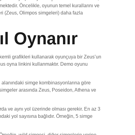
ektedir. Öncelikle, oyunun temel kurallarını ve
ri (Zeus, Olimpos simgeleri) daha fazla
l Oynanır
rkemli grafikleri kullanarak oyunçuya bir Zeus’un
us oyna linkini kullanmaktır. Demo oyunu
un alanındaki simge kombinasyonlarına göre
ek simgeler arasında Zeus, Poseidon, Athena ve
rda ve aynı yol üzerinde olması gerekir. En az 3
ki yol sayısına bağlıdır. Örneğin, 5 simge
Örneğin, wild simgesi, diğer simgelerin yerine