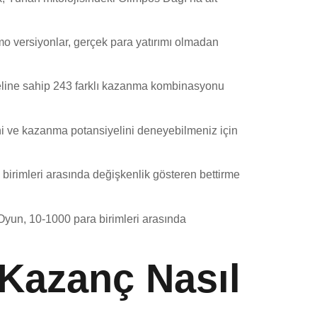
 versiyonlar, gerçek para yatırımı olmadan
eline sahip 243 farklı kazanma kombinasyonu
i ve kazanma potansiyelini deneyebilmeniz için
rimleri arasında değişkenlik gösteren bettirme
yun, 10-1000 para birimleri arasında
Kazanç Nasıl