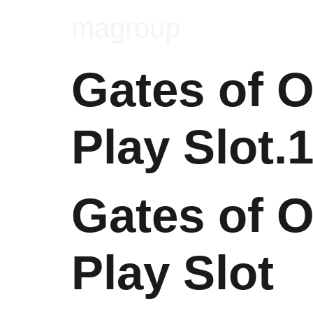
magroup
Gates of 
Play Slot.
Gates of 
Play Slot