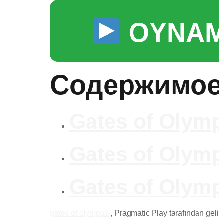
OYNA
Содержимо
Gates of Olymp
Gates of Olym
Gates of Olym
gates of olympus
, Pragmatic Play tarafından geli