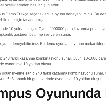
l özelliklerinden bazıları şunlardır:
 Demo Türkçe seçenekleri ile oyunu deneyebilirsiniz. Bu demo
ilmeniz için tasarlanmıştır.
zerinde 10 yoldan oluşur. Oyun, 2000000 para kazanma potansiy
şkenlik gösteren bettirme seviyeleri sunar.
oyunu deneyebilirsiniz. Bu demo oyunları, oyunun mekaniklerin
 243 farklı kazanma kombinasyonu sunar. Oyun, 10-1000 para bi
nde oynanır ve 10 yoldan oluşur.
otansiyeline sahip 243 farklı kazanma kombinasyonu sunar. O
yun, 5×3 tabanlı bir grid üzerinde oynanır ve 10 yoldan oluşur.
ympus Oyununda 