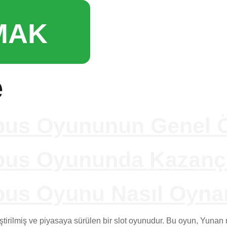
MAK
е
us Oyununun Genel Öz
pus Oyununda Kazanç N
pus Oyunu Nasıl Oyna
ştirilmiş ve piyasaya sürülen bir slot oyunudur. Bu oyun, Yunan 