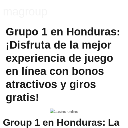
magroup
Grupo 1 en Honduras:
¡Disfruta de la mejor
experiencia de juego
en línea con bonos
atractivos y giros
gratis!
Group 1 en Honduras: La