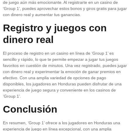
de juego aún más emocionante. Al registrarte en un casino de
‘Group 1’, puedes aprovechar estos bonos y giros gratis para jugar
con dinero real y aumentar tus ganancias.
Registro y juegos con
dinero real
El proceso de registro en un casino en línea de ‘Group 1’ es
sencillo y rápido, lo que te permite empezar a jugar tus juegos
favoritos en cuestión de minutos. Una vez registrado, puedes jugar
con dinero real y experimentar la emoción de ganar premios en
efectivo. Con una amplia variedad de opciones de pago
disponibles, los jugadores en Honduras pueden disfrutar de una
experiencia de juego segura y conveniente en los casinos de
‘Group 1’.
Conclusión
En resumen, ‘Group 1’ ofrece a los jugadores en Honduras una
experiencia de juego en línea excepcional, con una amplia