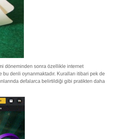
i döneminden sonra özellikle internet
e bu denli oynanmaktadır. Kuralları itibari pek de
arında defalarca belirtildiği gibi pratikten daha