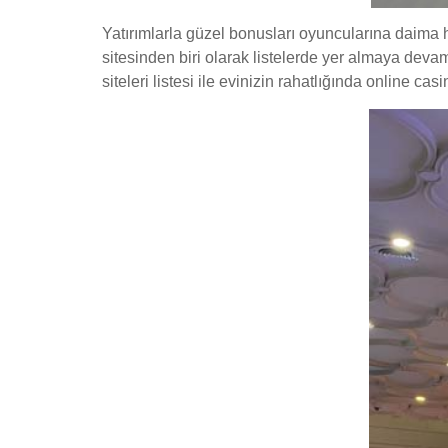
Yatırımlarla güzel bonusları oyuncularına daima h
sitesinden biri olarak listelerde yer almaya devam
siteleri listesi ile evinizin rahatlığında online c