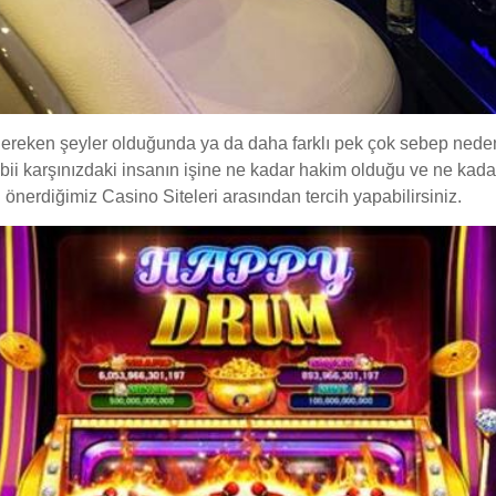
z gereken şeyler olduğunda ya da daha farklı pek çok sebep neden
abii karşınızdaki insanın işine ne kadar hakim olduğu ve ne kada
n önerdiğimiz Casino Siteleri arasından tercih yapabilirsiniz.