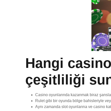
Hangi casino
çeşitliliği s
Casino oyunlarında kazanmak biraz şansla bi
Rulet gibi bir oyunda bölge bahisleriyle vey
Aynı zamanda slot oyunlarına ve casino kateg