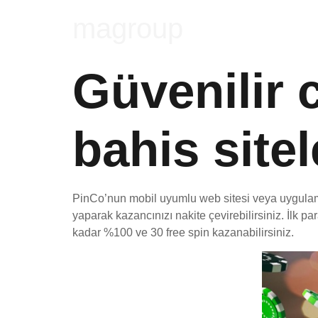
magroup
Güvenilir c
bahis sitel
PinCo’nun mobil uyumlu web sitesi veya uygulama
yaparak kazancınızı nakite çevirebilirsiniz. İlk 
kadar %100 ve 30 free spin kazanabilirsiniz.