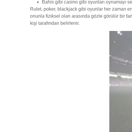
Bahis gibi casino gibi oyunları oynamayı sever
Rulet, poker, blackjack gibi oyunlar her zaman en
onunla fiziksel olan arasında gözle görülür bir fa
kişi tarafından belirlenir.