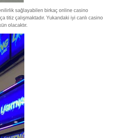
ilirlik sağlayabilen birkaç online casino
 titiz çalışmaktadır. Yukarıdaki iyi canlı casino
kün olacaktır.