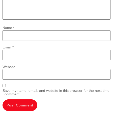
Name
*
Email
*
Website
Save my name, email, and website in this browser for the next time
I comment.