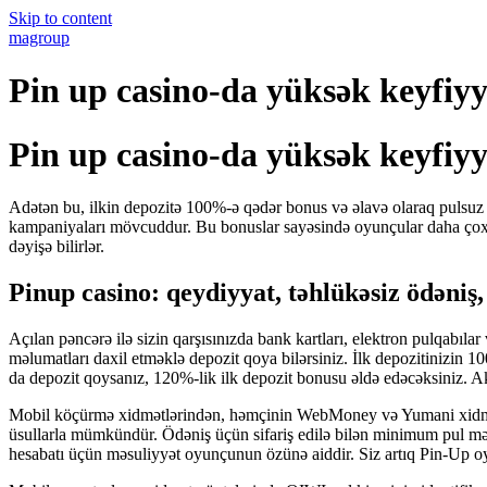
Skip to content
magroup
Pin up casino-da yüksək keyfiyy
Pin up casino-da yüksək keyfiyy
Adətən bu, ilkin depozitə 100%-ə qədər bonus və əlavə olaraq pulsuz f
kampaniyaları mövcuddur. Bu bonuslar sayəsində oyunçular daha çox oyn
dəyişə bilirlər.
Pinup casino: qeydiyyat, təhlükəsiz ödəni
Açılan pəncərə ilə sizin qarşısınızda bank kartları, elektron pulqabıla
məlumatları daxil etməklə depozit qoya bilərsiniz. İlk depozitinizin
da depozit qoysanız, 120%-lik ilk depozit bonusu əldə edəcəksiniz. A
Mobil köçürmə xidmətlərindən, həmçinin WebMoney və Yumani xidmət
üsullarla mümkündür. Ödəniş üçün sifariş edilə bilən minimum pul mə
hesabatı üçün məsuliyyət oyunçunun özünə aiddir. Siz artıq Pin-Up oy