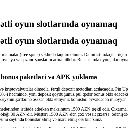
ətli oyun slotlarında oynamaq
ətli oyun slotlarında oynamaq
ırlatmalar (free spins) şəklində təqdim olunur. Daimi istifadəçilər üçün
aya və qazanc şanslarını artıra bilirlər. Bu sistemdə oyunçular oynadı
ş, bonus paketləri və APK yükləmə
r və kriptovalyutalar olmaqla, fərqli depozit metodları açılacaqdır. Pin
 100%-i həcmində, yəni depozit qoyduğunuz pul qədər bonus əldə edəcəks
ksiyanın şərtlərinə əsasən əldə etdiyiniz bonusları əvvəlcədən müəyyən 
lərindən istifadə edərkən maksimum 1500 AZN təşkil edir. Çıxarma,
bləği 30 AZN-dir. Müştəri 1500 AZN-dən çox vəsait çıxarsa, ödənişdən
unu saytında bonuslar almış və mərc etmiş ola bilərsiniz.