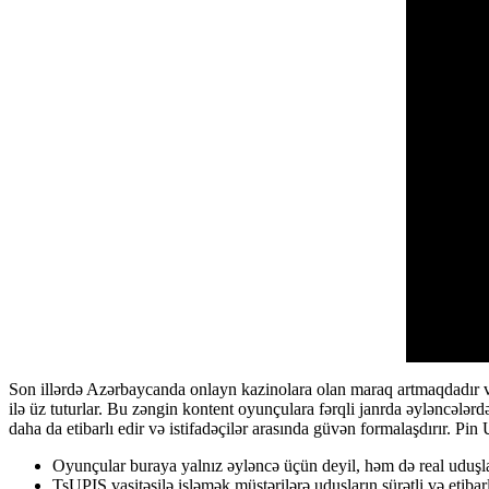
Son illərdə Azərbaycanda onlayn kazinolara olan maraq artmaqdadır 
ilə üz tuturlar. Bu zəngin kontent oyunçulara fərqli janrda əyləncəl
daha da etibarlı edir və istifadəçilər arasında güvən formalaşdırır. Pi
Oyunçular buraya yalnız əyləncə üçün deyil, həm də real uduşla
TsUPIS vasitəsilə işləmək müştərilərə uduşların sürətli və etibar