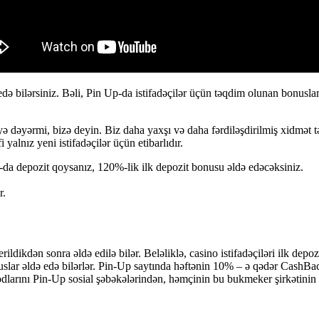
də bilərsiniz. Bəli, Pin Up-da istifadəçilər üçün təqdim olunan bonus
əyərmi, bizə deyin. Biz daha yaxşı və daha fərdiləşdirilmiş xidmət tə
yalnız yeni istifadəçilər üçün etibarlıdır.
-da depozit qoysanız, 120%-lik ilk depozit bonusu əldə edəcəksiniz.
r.
ldikdən sonra əldə edilə bilər. Beləliklə, casino istifadəçiləri ilk depo
slar əldə edə bilərlər. Pin-Up saytında həftənin 10% – ə qədər CashBack
 kodlarını Pin-Up sosial şəbəkələrindən, həmçinin bu bukmeker şirkətini