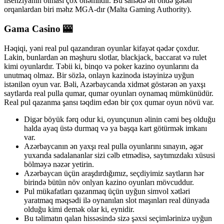
lisenziyanın olması çox önəmlidir. Bu sahədə ən öndə gələn
orqanlardan biri məhz MGA-dır (Malta Gaming Authority).
Gama Casino 🎰
Həqiqi, yəni real pul qazandıran oyunlar kifayət qədər çoxdur.
Lakin, bunlardan ən məşhuru slotlar, blackjack, baccarat və rulet
kimi oyunlardır. Təbii ki, binqo və poker kazino oyunlarını da
unutmaq olmaz. Bir sözlə, onlayn kazinoda istəyinizə uyğun
istənilən oyun var. Bəli, Azərbaycanda xidmət göstərən ən yaxşı
saytlarda real pulla qumar, qumar oyunları oynamaq mümkünüdür.
Real pul qazanma şansı təqdim edən bir çox qumar oyun növü var.
Digər böyük fərq odur ki, oyunçunun əlinin cəmi beş olduğu
halda ayaq üstə durmaq və ya başqa kart götürmək imkanı
var.
Azərbaycanın ən yaxşı real pulla oyunlarını sınayın, əgər
yuxarıda sadalananlar sizi cəlb etmədisə, saytımızdakı xüsusi
bölməyə nəzər yetirin.
Azərbaycan üçün araşdırdığımız, seçdiyimiz saytların hər
birində bütün növ onlyan kazino oyunları mövcuddur.
Pul mükafatları qazanmaq üçün uyğun simvol xətləri
yaratmaq məqsədi ilə oynanılan slot maşınları real dünyada
olduğu kimi demək olar ki, eynidir.
Bu təlimatın qalan hissəsində sizə şəxsi seçimlərinizə uyğun