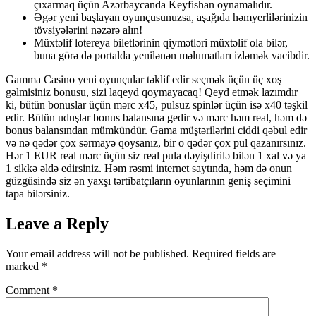
çıxarmaq üçün Azərbaycanda Keyfishan oynamalıdır.
Əgər yeni başlayan oyunçusunuzsa, aşağıda həmyerlilərinizin
tövsiyələrini nəzərə alın!
Müxtəlif lotereya biletlərinin qiymətləri müxtəlif ola bilər,
buna görə də portalda yenilənən məlumatları izləmək vacibdir.
Gamma Casino yeni oyunçular təklif edir seçmək üçün üç xoş
gəlmisiniz bonusu, sizi laqeyd qoymayacaq! Qeyd etmək lazımdır
ki, bütün bonuslar üçün mərc x45, pulsuz spinlər üçün isə x40 təşkil
edir. Bütün uduşlar bonus balansına gedir və mərc həm real, həm də
bonus balansından mümkündür. Gama müştərilərini ciddi qəbul edir
və nə qədər çox sərmayə qoysanız, bir o qədər çox pul qazanırsınız.
Hər 1 EUR real mərc üçün siz real pula dəyişdirilə bilən 1 xal və ya
1 sikkə əldə edirsiniz. Həm rəsmi internet saytında, həm də onun
güzgüsində siz ən yaxşı tərtibatçıların oyunlarının geniş seçimini
tapa bilərsiniz.
Leave a Reply
Your email address will not be published.
Required fields are
marked
*
Comment
*