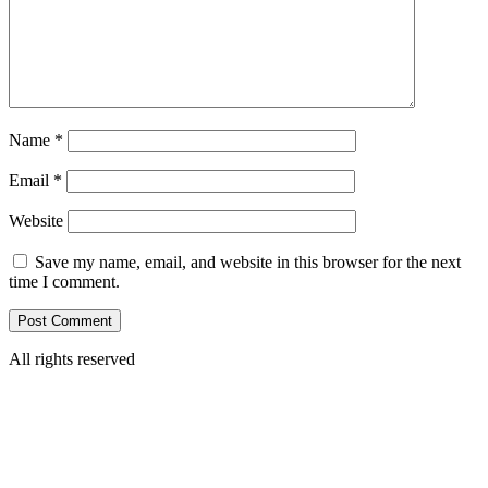
Name
*
Email
*
Website
Save my name, email, and website in this browser for the next
time I comment.
All rights reserved