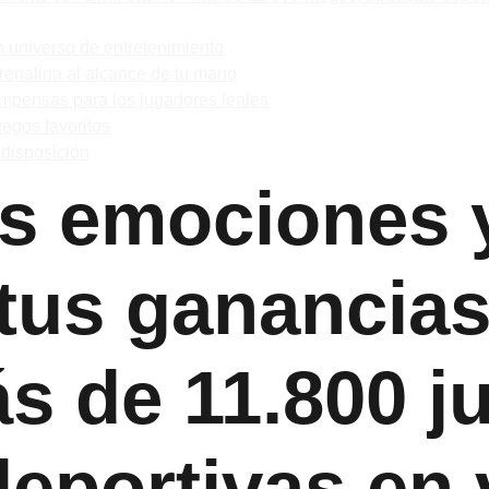
n universo de entretenimiento
renalina al alcance de tu mano
mpensas para los jugadores leales
egos favoritos
 disposición
us emociones 
 tus ganancia
s de 11.800 j
eportivas en 