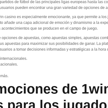
artidos de fútbol de las principales ligas europeas hasta las co
 usuarios pueden encontrar una gran variedad de opciones de ap
in casino es especialmente emocionante, ya que permite a los j
sto añade una capa adicional de emoción y dinamismo a la expe
os acontecimientos que se producen en el campo de juego.
 opciones de apuestas, como apuestas simples, apuestas com
 sus apuestas para maximizar sus posibilidades de ganar. La pla
suarios a tomar decisiones informadas y estratégicas a la hora 
 internacionales.
acionales.
 más.
mociones de 1win
para los jugador