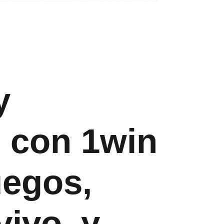
y
s con 1win
uegos,
vivo, y