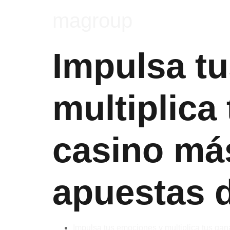
magroup
Impulsa t
multiplica
casino más
apuestas 
Impulsa tus emociones y multiplica tus ga