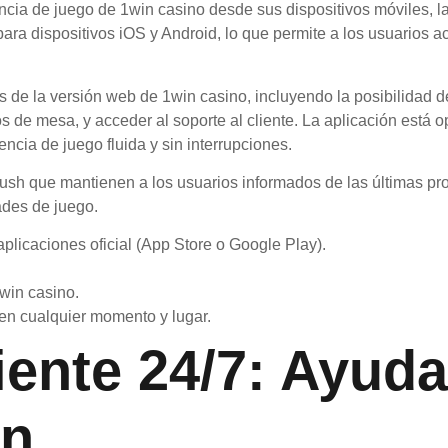
ncia de juego de 1win casino desde sus dispositivos móviles, la 
 para dispositivos iOS y Android, lo que permite a los usuarios
 de la versión web de 1win casino, incluyendo la posibilidad de
s de mesa, y acceder al soporte al cliente. La aplicación está 
encia de juego fluida y sin interrupciones.
push que mantienen a los usuarios informados de las últimas pr
ades de juego.
plicaciones oficial (App Store o Google Play).
1win casino.
 en cualquier momento y lugar.
liente 24/7: Ayud
ón