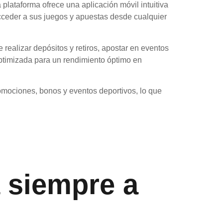
plataforma ofrece una aplicación móvil intuitiva
 acceder a sus juegos y apuestas desde cualquier
 realizar depósitos y retiros, apostar en eventos
optimizada para un rendimiento óptimo en
omociones, bonos y eventos deportivos, lo que
a siempre a