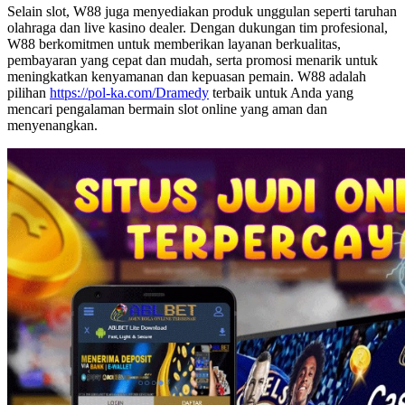
Selain slot, W88 juga menyediakan produk unggulan seperti taruhan
olahraga dan live kasino dealer. Dengan dukungan tim profesional,
W88 berkomitmen untuk memberikan layanan berkualitas,
pembayaran yang cepat dan mudah, serta promosi menarik untuk
meningkatkan kenyamanan dan kepuasan pemain. W88 adalah
pilihan
https://pol-ka.com/Dramedy
terbaik untuk Anda yang
mencari pengalaman bermain slot online yang aman dan
menyenangkan.