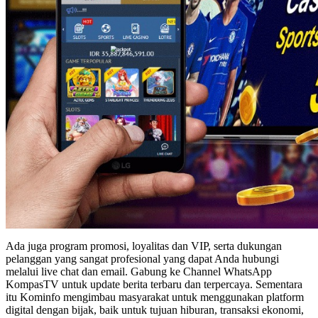
Ada juga program promosi, loyalitas dan VIP, serta dukungan
pelanggan yang sangat profesional yang dapat Anda hubungi
melalui live chat dan email. Gabung ke Channel WhatsApp
KompasTV untuk update berita terbaru dan terpercaya. Sementara
itu Kominfo mengimbau masyarakat untuk menggunakan platform
digital dengan bijak, baik untuk tujuan hiburan, transaksi ekonomi,