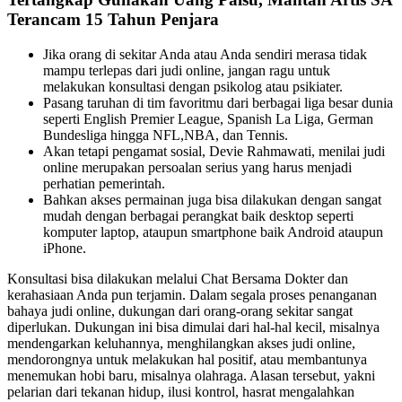
Terancam 15 Tahun Penjara
Jika orang di sekitar Anda atau Anda sendiri merasa tidak
mampu terlepas dari judi online, jangan ragu untuk
melakukan konsultasi dengan psikolog atau psikiater.
Pasang taruhan di tim favoritmu dari berbagai liga besar dunia
seperti English Premier League, Spanish La Liga, German
Bundesliga hingga NFL,NBA, dan Tennis.
Akan tetapi pengamat sosial, Devie Rahmawati, menilai judi
online merupakan persoalan serius yang harus menjadi
perhatian pemerintah.
Bahkan akses permainan juga bisa dilakukan dengan sangat
mudah dengan berbagai perangkat baik desktop seperti
komputer laptop, ataupun smartphone baik Android ataupun
iPhone.
Konsultasi bisa dilakukan melalui Chat Bersama Dokter dan
kerahasiaan Anda pun terjamin. Dalam segala proses penanganan
bahaya judi online, dukungan dari orang-orang sekitar sangat
diperlukan. Dukungan ini bisa dimulai dari hal-hal kecil, misalnya
mendengarkan keluhannya, menghilangkan akses judi online,
mendorongnya untuk melakukan hal positif, atau membantunya
menemukan hobi baru, misalnya olahraga. Alasan tersebut, yakni
pelarian dari tekanan hidup, ilusi kontrol, hasrat mengalahkan