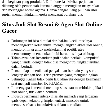
dan kegiatan yang produktif. Di Indonesia aktivitas perjudian
dilarang oleh pemerintah karena dianggap merugikan masyarakat
dan melanggar norma agama. Hanya dengan uang puluhan ribu
rupiah memungkinkan mereka mendapat puluhan juta.
Situs Judi Slot Resmi & Agen Slot Online
Gacor
Dukungan ini bisa dimulai dari hal-hal kecil, misalnya
mendengarkan keluhannya, menghilangkan akses judi online,
mendorongnya untuk melakukan hal positif, atau
membantunya menemukan hobi baru, misalnya olahraga.
Tahap awal dari kecanduan judi adalah perilaku kompulsif
yang ditandai dengan tidak bisa mengontrol tingkat taruhan
dalam berjudi.
Pemain dapat menikmati pengalaman bermain yang seru,
lengkap dengan bonus dan promosi yang menguntungkan.
Sehingga Kalian tidak perlu lagi khawatir dengan keamanan
saat menjadi member JKTGAME.
Itu mengapa ia menilai menutup situs atau memblokir aplikasi
judi online, tidak akan berhasil.
Industri permainan interaktif selalu menjadi yang terdepan
garis depan teknologi implementasi, mencoba untuk
menggeser batas interaktivitas dalam perjudian.