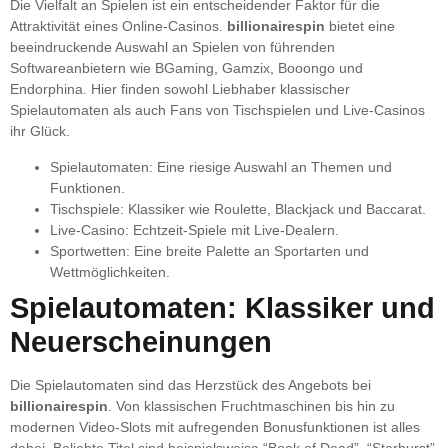
Die Vielfalt an Spielen ist ein entscheidender Faktor für die
Attraktivität eines Online-Casinos.
billionairespin
bietet eine
beeindruckende Auswahl an Spielen von führenden
Softwareanbietern wie BGaming, Gamzix, Booongo und
Endorphina. Hier finden sowohl Liebhaber klassischer
Spielautomaten als auch Fans von Tischspielen und Live-Casinos
ihr Glück.
Spielautomaten: Eine riesige Auswahl an Themen und
Funktionen.
Tischspiele: Klassiker wie Roulette, Blackjack und Baccarat.
Live-Casino: Echtzeit-Spiele mit Live-Dealern.
Sportwetten: Eine breite Palette an Sportarten und
Wettmöglichkeiten.
Spielautomaten: Klassiker und
Neuerscheinungen
Die Spielautomaten sind das Herzstück des Angebots bei
billionairespin
. Von klassischen Fruchtmaschinen bis hin zu
modernen Video-Slots mit aufregenden Bonusfunktionen ist alles
dabei. Beliebte Titel sind beispielsweise “Book of Dead”, “Starburst”