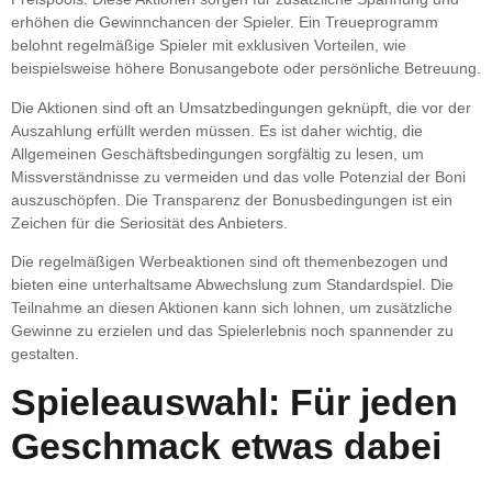
erhöhen die Gewinnchancen der Spieler. Ein Treueprogramm
belohnt regelmäßige Spieler mit exklusiven Vorteilen, wie
beispielsweise höhere Bonusangebote oder persönliche Betreuung.
Die Aktionen sind oft an Umsatzbedingungen geknüpft, die vor der
Auszahlung erfüllt werden müssen. Es ist daher wichtig, die
Allgemeinen Geschäftsbedingungen sorgfältig zu lesen, um
Missverständnisse zu vermeiden und das volle Potenzial der Boni
auszuschöpfen. Die Transparenz der Bonusbedingungen ist ein
Zeichen für die Seriosität des Anbieters.
Die regelmäßigen Werbeaktionen sind oft themenbezogen und
bieten eine unterhaltsame Abwechslung zum Standardspiel. Die
Teilnahme an diesen Aktionen kann sich lohnen, um zusätzliche
Gewinne zu erzielen und das Spielerlebnis noch spannender zu
gestalten.
Spieleauswahl: Für jeden
Geschmack etwas dabei