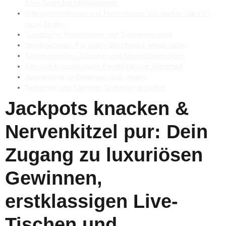
Free Spins bei billionairespin.
Willkommensbonus und Promotionen: Ein starker Start für
neue Spieler
Zusätzliche Promotionen und Treueprogramm
Spieleauswahl: Für jeden Geschmack etwas dabei
Spielautomaten: Klassiker und Neuerscheinungen
Ein- und Auszahlungen: Flexibilität und Sicherheit
Auszahlungsbedingungen und -zeiten
Sicherheit und Fairness: Vertrauen schaffen
Jackpots knacken &
Nervenkitzel pur: Dein
Zugang zu luxuriösen
Gewinnen,
erstklassigen Live-
Tischen und