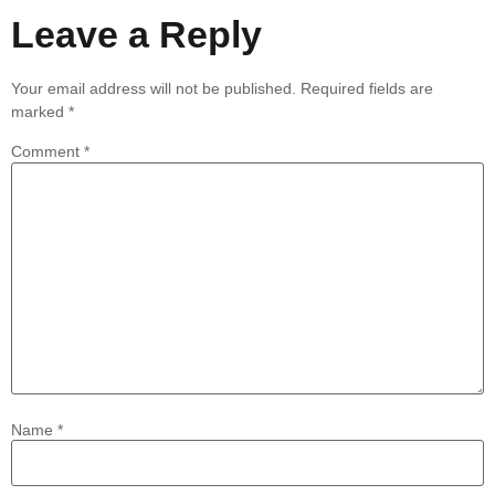
Leave a Reply
Your email address will not be published.
Required fields are
marked
*
Comment
*
Name
*