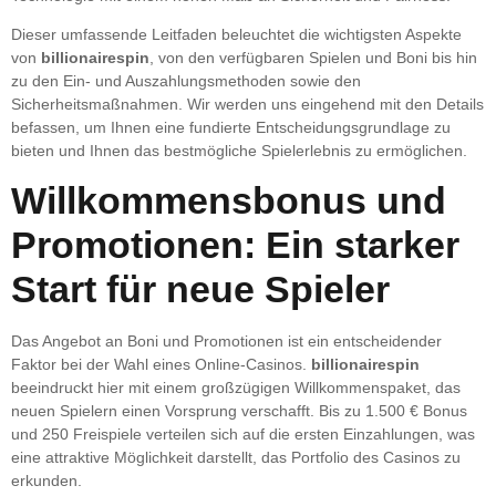
Dieser umfassende Leitfaden beleuchtet die wichtigsten Aspekte
von
billionairespin
, von den verfügbaren Spielen und Boni bis hin
zu den Ein- und Auszahlungsmethoden sowie den
Sicherheitsmaßnahmen. Wir werden uns eingehend mit den Details
befassen, um Ihnen eine fundierte Entscheidungsgrundlage zu
bieten und Ihnen das bestmögliche Spielerlebnis zu ermöglichen.
Willkommensbonus und
Promotionen: Ein starker
Start für neue Spieler
Das Angebot an Boni und Promotionen ist ein entscheidender
Faktor bei der Wahl eines Online-Casinos.
billionairespin
beeindruckt hier mit einem großzügigen Willkommenspaket, das
neuen Spielern einen Vorsprung verschafft. Bis zu 1.500 € Bonus
und 250 Freispiele verteilen sich auf die ersten Einzahlungen, was
eine attraktive Möglichkeit darstellt, das Portfolio des Casinos zu
erkunden.