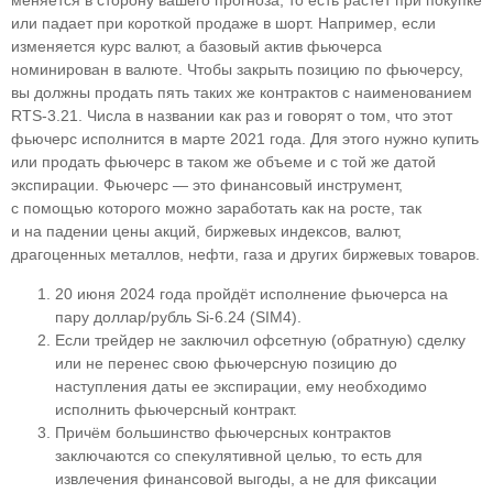
меняется в сторону вашего прогноза, то есть растет при покупке
или падает при короткой продаже в шорт. Например, если
изменяется курс валют, а базовый актив фьючерса
номинирован в валюте. Чтобы закрыть позицию по фьючерсу,
вы должны продать пять таких же контрактов с наименованием
RTS-3.21. Числа в названии как раз и говорят о том, что этот
фьючерс исполнится в марте 2021 года. Для этого нужно купить
или продать фьючерс в таком же объеме и с той же датой
экспирации. Фьючерс — это финансовый инструмент,
с помощью которого можно заработать как на росте, так
и на падении цены акций, биржевых индексов, валют,
драгоценных металлов, нефти, газа и других биржевых товаров.
20 июня 2024 года пройдёт исполнение фьючерса на
пару доллар/рубль Si-6.24 (SIM4).
Если трейдер не заключил офсетную (обратную) сделку
или не перенес свою фьючерсную позицию до
наступления даты ее экспирации, ему необходимо
исполнить фьючерсный контракт.
Причём большинство фьючерсных контрактов
заключаются со спекулятивной целью, то есть для
извлечения финансовой выгоды, а не для фиксации