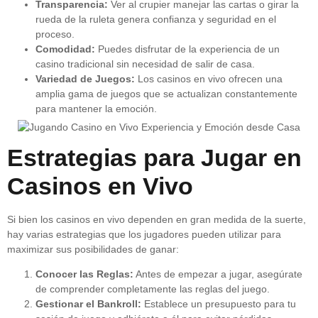
Transparencia:
Ver al crupier manejar las cartas o girar la
rueda de la ruleta genera confianza y seguridad en el
proceso.
Comodidad:
Puedes disfrutar de la experiencia de un
casino tradicional sin necesidad de salir de casa.
Variedad de Juegos:
Los casinos en vivo ofrecen una
amplia gama de juegos que se actualizan constantemente
para mantener la emoción.
Estrategias para Jugar en
Casinos en Vivo
Si bien los casinos en vivo dependen en gran medida de la suerte,
hay varias estrategias que los jugadores pueden utilizar para
maximizar sus posibilidades de ganar:
Conocer las Reglas:
Antes de empezar a jugar, asegúrate
de comprender completamente las reglas del juego.
Gestionar el Bankroll:
Establece un presupuesto para tu