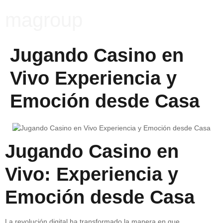
magroup
Jugando Casino en
Vivo Experiencia y
Emoción desde Casa
Jugando Casino en
Vivo: Experiencia y
Emoción desde Casa
La revolución digital ha transformado la manera en que