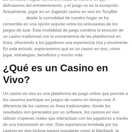
disfrutamos del entretenimiento, y el juego no es la excepción.
Actualmente, jugar en un Jugando casino en vivo en TonyBet
tonybet app
desde la comodidad de nuestro hogar se ha
convertido en una opción popular entre los entusiastas de los
juegos de azar. Esta modalidad de juego combina la emoción de
un casino tradicional con la conveniencia de las plataformas en
línea, ofreciendo a los jugadores una experiencia rica y envolvente.
En esta artículo, exploraremos qué es un casino en vivo, cómo
jugar, estrategias, beneficios y mucho más.
¿Qué es un Casino en
Vivo?
Un casino en vivo es una plataforma de juego online que permite a
los usuarios participar en juegos de casino en tiempo real. A
diferencia de los casinos en línea tradicionales, donde los
resultados son generados por un software, los casinos en vivo
utilizan crupieres reales que interactúan con los jugadores a través
de una transmisión en vivo. Esta experiencia brindada por los
casinos en vivo incluye juegos populares como el blackjack, la