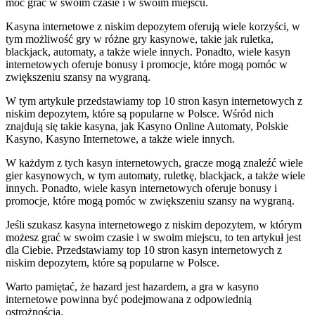
móc grać w swoim czasie i w swoim miejscu.
Kasyna internetowe z niskim depozytem oferują wiele korzyści, w
tym możliwość gry w różne gry kasynowe, takie jak ruletka,
blackjack, automaty, a także wiele innych. Ponadto, wiele kasyn
internetowych oferuje bonusy i promocje, które mogą pomóc w
zwiększeniu szansy na wygraną.
W tym artykule przedstawiamy top 10 stron kasyn internetowych z
niskim depozytem, które są popularne w Polsce. Wśród nich
znajdują się takie kasyna, jak Kasyno Online Automaty, Polskie
Kasyno, Kasyno Internetowe, a także wiele innych.
W każdym z tych kasyn internetowych, gracze mogą znaleźć wiele
gier kasynowych, w tym automaty, ruletkę, blackjack, a także wiele
innych. Ponadto, wiele kasyn internetowych oferuje bonusy i
promocje, które mogą pomóc w zwiększeniu szansy na wygraną.
Jeśli szukasz kasyna internetowego z niskim depozytem, w którym
możesz grać w swoim czasie i w swoim miejscu, to ten artykuł jest
dla Ciebie. Przedstawiamy top 10 stron kasyn internetowych z
niskim depozytem, które są popularne w Polsce.
Warto pamiętać, że hazard jest hazardem, a gra w kasyno
internetowe powinna być podejmowana z odpowiednią
ostrożnością.