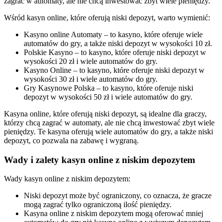
zagrać w automaty, ale nie chcą inwestować zbyt wiele pieniędzy.
Wśród kasyn online, które oferują niski depozyt, warto wymienić:
Kasyno online Automaty – to kasyno, które oferuje wiele
automatów do gry, a także niski depozyt w wysokości 10 zł.
Polskie Kasyno – to kasyno, które oferuje niski depozyt w
wysokości 20 zł i wiele automatów do gry.
Kasyno Online – to kasyno, które oferuje niski depozyt w
wysokości 30 zł i wiele automatów do gry.
Gry Kasynowe Polska – to kasyno, które oferuje niski
depozyt w wysokości 50 zł i wiele automatów do gry.
Kasyna online, które oferują niski depozyt, są idealne dla graczy,
którzy chcą zagrać w automaty, ale nie chcą inwestować zbyt wiele
pieniędzy. Te kasyna oferują wiele automatów do gry, a także niski
depozyt, co pozwala na zabawę i wygraną.
Wady i zalety kasyn online z niskim depozytem
Wady kasyn online z niskim depozytem:
Niski depozyt może być ograniczony, co oznacza, że gracze
mogą zagrać tylko ograniczoną ilość pieniędzy.
Kasyna online z niskim depozytem mogą oferować mniej