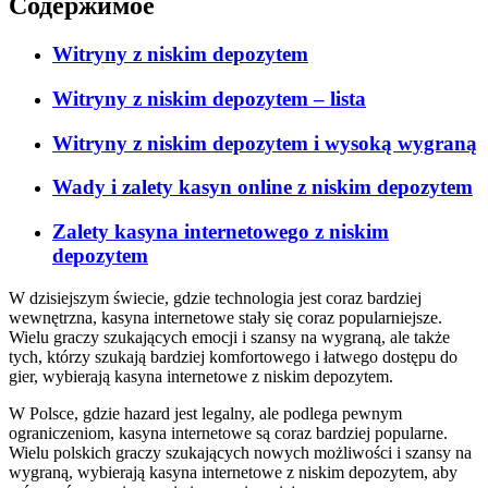
Содержимое
Witryny z niskim depozytem
Witryny z niskim depozytem – lista
Witryny z niskim depozytem i wysoką wygraną
Wady i zalety kasyn online z niskim depozytem
Zalety kasyna internetowego z niskim
depozytem
W dzisiejszym świecie, gdzie technologia jest coraz bardziej
wewnętrzna, kasyna internetowe stały się coraz popularniejsze.
Wielu graczy szukających emocji i szansy na wygraną, ale także
tych, którzy szukają bardziej komfortowego i łatwego dostępu do
gier, wybierają kasyna internetowe z niskim depozytem.
W Polsce, gdzie hazard jest legalny, ale podlega pewnym
ograniczeniom, kasyna internetowe są coraz bardziej popularne.
Wielu polskich graczy szukających nowych możliwości i szansy na
wygraną, wybierają kasyna internetowe z niskim depozytem, aby