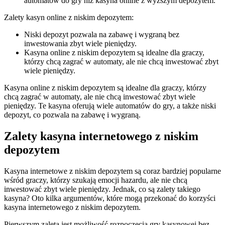
automatów do gry niż kasyna online z wyższym depozytem.
Zalety kasyn online z niskim depozytem:
Niski depozyt pozwala na zabawę i wygraną bez
inwestowania zbyt wiele pieniędzy.
Kasyna online z niskim depozytem są idealne dla graczy,
którzy chcą zagrać w automaty, ale nie chcą inwestować zbyt
wiele pieniędzy.
Kasyna online z niskim depozytem są idealne dla graczy, którzy
chcą zagrać w automaty, ale nie chcą inwestować zbyt wiele
pieniędzy. Te kasyna oferują wiele automatów do gry, a także niski
depozyt, co pozwala na zabawę i wygraną.
Zalety kasyna internetowego z niskim
depozytem
Kasyna internetowe z niskim depozytem są coraz bardziej popularne
wśród graczy, którzy szukają emocji hazardu, ale nie chcą
inwestować zbyt wiele pieniędzy. Jednak, co są zalety takiego
kasyna? Oto kilka argumentów, które mogą przekonać do korzyści
kasyna internetowego z niskim depozytem.
Pierwszym zaletą jest możliwość rozpoczęcia gry kasynowej bez