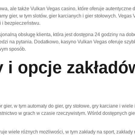
owa, ale także Vulkan Vegas casino, które oferuje autentyczne d
amy gier, w tym slotów, gier karcianych i gier stołowych. Vegas 
i i bezpieczeństwu.
jonalną obsługę klienta, która jest dostępna 24 godziny na do
zi na pytania. Dodatkowo, kasyno Vulkan Vegas oferuje szybki
twym sposób.
 i opcje zakładó
ier, w tym automaty do gier, gry stołowe, gry karciane i wiele
ictwo w grach w czasie rzeczywistym. Wśród dostępnych gier zn
ruje wiele różnych możliwości, w tym zakłady na sport, zakłady 