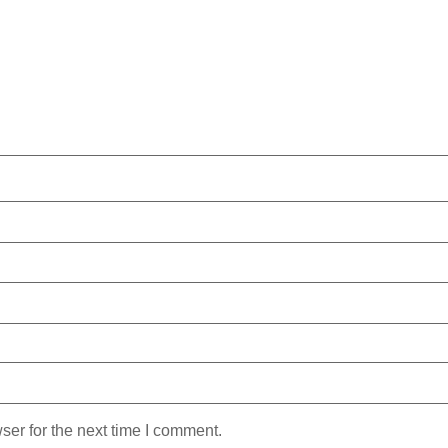
ser for the next time I comment.