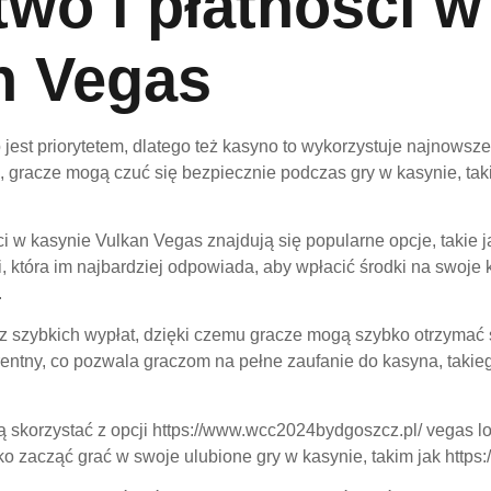
wo i płatności w
n Vegas
est priorytetem, dlatego też kasyno to wykorzystuje najnowsze
, gracze mogą czuć się bezpiecznie podczas gry w kasynie, ta
i w kasynie Vulkan Vegas znajdują się popularne opcje, takie ja
która im najbardziej odpowiada, aby wpłacić środki na swoje k
.
z szybkich wypłat, dzięki czemu gracze mogą szybko otrzymać 
ntny, co pozwala graczom na pełne zaufanie do kasyna, takie
ą skorzystać z opcji https://www.wcc2024bydgoszcz.pl/ vegas l
ko zacząć grać w swoje ulubione gry w kasynie, takim jak http