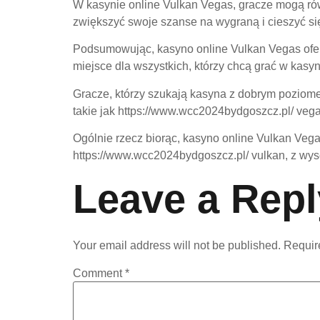
W kasynie online Vulkan Vegas, gracze mogą rów
zwiększyć swoje szanse na wygraną i cieszyć si
Podsumowując, kasyno online Vulkan Vegas oferu
miejsce dla wszystkich, którzy chcą grać w kasy
Gracze, którzy szukają kasyna z dobrym poziom
takie jak https://www.wcc2024bydgoszcz.pl/ veg
Ogólnie rzecz biorąc, kasyno online Vulkan Vega
https://www.wcc2024bydgoszcz.pl/ vulkan, z wy
Leave a Repl
Your email address will not be published.
Requir
Comment
*