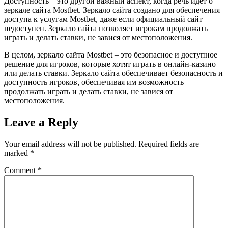
Доступность – это другой важный аспект, когда речь идет о
зеркале сайта Mostbet. Зеркало сайта создано для обеспечения
доступа к услугам Mostbet, даже если официальный сайт
недоступен. Зеркало сайта позволяет игрокам продолжать
играть и делать ставки, не завися от местоположения.
В целом, зеркало сайта Mostbet – это безопасное и доступное
решение для игроков, которые хотят играть в онлайн-казино
или делать ставки. Зеркало сайта обеспечивает безопасность и
доступность игроков, обеспечивая им возможность
продолжать играть и делать ставки, не завися от
местоположения.
Leave a Reply
Your email address will not be published.
Required fields are
marked
*
Comment
*