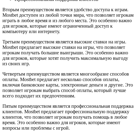
Вторым преимуществом является удобство доступа к играм.
Mostbet доступен из любой точки мира, что позволяет игрокам
играть в любое время и из любого места. Это особенно важно
для игроков, которые имеют ограниченный доступ к
компьютеру или интернету.
Третьим преимуществом является высокие ставки на игры.
Mostbet предлагает высокие ставки на игры, что позволяет
игрокам получать большие выигрыши. Это особенно важно
для игроков, которые хотят получить максимальную выгоду
из своих игр.
Четвертым преимуществом является многообразие способов
оплаты. Mostbet предлагает несколько способов оплаты,
включая банковские карты, электронные деньги и другие. Это
позволяет игрокам выбрать способ оплаты, который лучше
всего подходит их предпочтениям.
Пятым преимуществом является профессиональная поддержка
клиентов. Mostbet предлагает профессиональную поддержку
клиентов, что позволяет игрокам получать помощь в любое
время. Это особенно важно для игроков, которые имеют
вопросы или проблемы с игрой.