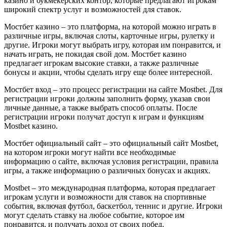
казино и букмекерских контор, которые предлагают игрокам
широкий спектр услуг и возможностей для ставок.
Мостбет казино – это платформа, на которой можно играть в
различные игры, включая слоты, карточные игры, рулетку и
другие. Игроки могут выбрать игру, которая им понравится, и
начать играть, не покидая свой дом. Мостбет казино
предлагает игрокам высокие ставки, а также различные
бонусы и акции, чтобы сделать игру еще более интересной.
Мостбет вход – это процесс регистрации на сайте Mostbet. Для
регистрации игроки должны заполнить форму, указав свои
личные данные, а также выбрать способ оплаты. После
регистрации игроки получат доступ к играм и функциям
Mostbet казино.
Мостбет официальный сайт – это официальный сайт Mostbet,
на котором игроки могут найти все необходимые
информацию о сайте, включая условия регистрации, правила
игры, а также информацию о различных бонусах и акциях.
Mostbet – это международная платформа, которая предлагает
игрокам услуги и возможности для ставок на спортивные
события, включая футбол, баскетбол, теннис и другие. Игроки
могут сделать ставку на любое событие, которое им
понравится, и получать доход от своих побед.