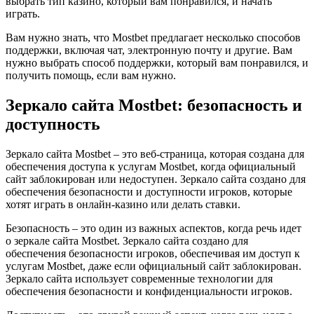
выбрать тип казино, который вам понравился, и начать
играть.
Вам нужно знать, что Mostbet предлагает несколько способов
поддержки, включая чат, электронную почту и другие. Вам
нужно выбрать способ поддержки, который вам понравился, и
получить помощь, если вам нужно.
Зеркало сайта Mostbet: безопасность и
доступность
Зеркало сайта Mostbet – это веб-страница, которая создана для
обеспечения доступа к услугам Mostbet, когда официальный
сайт заблокирован или недоступен. Зеркало сайта создано для
обеспечения безопасности и доступности игроков, которые
хотят играть в онлайн-казино или делать ставки.
Безопасность – это один из важных аспектов, когда речь идет
о зеркале сайта Mostbet. Зеркало сайта создано для
обеспечения безопасности игроков, обеспечивая им доступ к
услугам Mostbet, даже если официальный сайт заблокирован.
Зеркало сайта использует современные технологии для
обеспечения безопасности и конфиденциальности игроков.