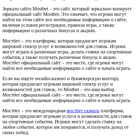
Зеркало сайта Mostbet – это сайт, который зеркально копирует
официальный сайт Mostbet. Это означает, что игроки могут
найти на этом сайте все необходимые информацию о сайте,
включая условия регистрации, правила игры, а также
информацию о различных бонусах и акциях.
Мостбет – это платформа, которая предлагает игрокам
широкий спектр услуг и возможностей для ставок. Игроки
могут играть в различные игры, делать ставки на спортивные
события, а также получать различные бонусы и акции.
Мостбет официальный сайт – это место, где игроки могут
найти все необходимые информацию о сайте и начать играть.
Если вы ищете онлайн-казино и букмекерскую контору,
которая предлагает игрокам широкий спектр услуг и
возможностей для ставок, то Mostbet – это ваш выбор.
Мостбет официальный сайт – это место, где игроки могут
найти все необходимые информацию о сайте и начать играть.
Мостбет – это международная
мостбет скачать
платформа,
которая предлагает игрокам услуги и возможности для ставок
на спортивные события. Игроки могут сделать ставку на
любое событие, которое им понравится, и получать доход от
своих побед.