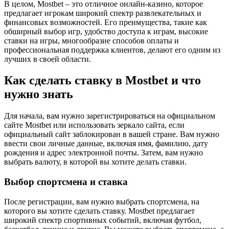
В целом, Mostbet – это отличное онлайн-казино, которое
предлагает игрокам широкий спектр развлекательных и
финансовых возможностей. Его преимущества, такие как
обширный выбор игр, удобство доступа к играм, высокие
ставки на игры, многообразие способов оплаты и
профессиональная поддержка клиентов, делают его одним из
лучших в своей области.
Как сделать ставку в Mostbet и что
нужно знать
Для начала, вам нужно зарегистрироваться на официальном
сайте Mostbet или использовать зеркало сайта, если
официальный сайт заблокирован в вашей стране. Вам нужно
ввести свои личные данные, включая имя, фамилию, дату
рождения и адрес электронной почты. Затем, вам нужно
выбрать валюту, в которой вы хотите делать ставки.
Выбор спортсмена и ставка
После регистрации, вам нужно выбрать спортсмена, на
которого вы хотите сделать ставку. Mostbet предлагает
широкий спектр спортивных событий, включая футбол,