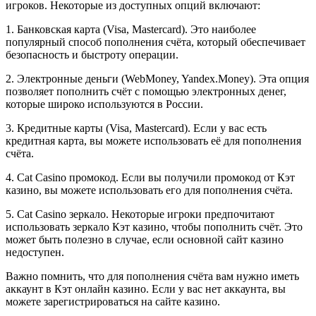
игроков. Некоторые из доступных опций включают:
1. Банковская карта (Visa, Mastercard). Это наиболее
популярный способ пополнения счёта, который обеспечивает
безопасность и быстроту операции.
2. Электронные деньги (WebMoney, Yandex.Money). Эта опция
позволяет пополнить счёт с помощью электронных денег,
которые широко используются в России.
3. Кредитные карты (Visa, Mastercard). Если у вас есть
кредитная карта, вы можете использовать её для пополнения
счёта.
4. Cat Casino промокод. Если вы получили промокод от Кэт
казино, вы можете использовать его для пополнения счёта.
5. Cat Casino зеркало. Некоторые игроки предпочитают
использовать зеркало Кэт казино, чтобы пополнить счёт. Это
может быть полезно в случае, если основной сайт казино
недоступен.
Важно помнить, что для пополнения счёта вам нужно иметь
аккаунт в Кэт онлайн казино. Если у вас нет аккаунта, вы
можете зарегистрироваться на сайте казино.