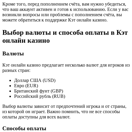
Кроме того, перед пополнением счёта, вам нужно убедиться,
что ваш аккаунт активен и готов к использованию. Если у вас
возникли вопросы или проблемы с пополнением счёта, вы
можете обратиться к поддержке Кэт онлайн казино.
Выбор валюты и способа оплаты в Кэт
онлайн казино
Валюты
Кэт онлайн казино предлагает несколько валют для игроков из
разных стран:
Доллар США (USD)
Евро (EUR)
Британский фунт (GBP)
Российский рубль (RUB)
Выбор валюты зависит от предпочтений игрока и от страны,
из которой он играет. Важно помнить, что не все способы
оплаты доступны для всех валют.
Способы оплаты