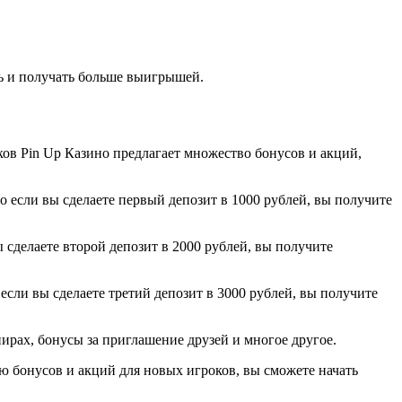
.
ть и получать больше выигрышей.
ков Pin Up Казино предлагает множество бонусов и акций,
о если вы сделаете первый депозит в 1000 рублей, вы получите
ы сделаете второй депозит в 2000 рублей, вы получите
 если вы сделаете третий депозит в 3000 рублей, вы получите
нирах, бонусы за приглашение друзей и многое другое.
ью бонусов и акций для новых игроков, вы сможете начать