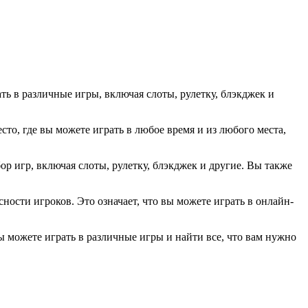
ть в различные игры, включая слоты, рулетку, блэкджек и
сто, где вы можете играть в любое время и из любого места,
ор игр, включая слоты, рулетку, блэкджек и другие. Вы также
ности игроков. Это означает, что вы можете играть в онлайн-
вы можете играть в различные игры и найти все, что вам нужно