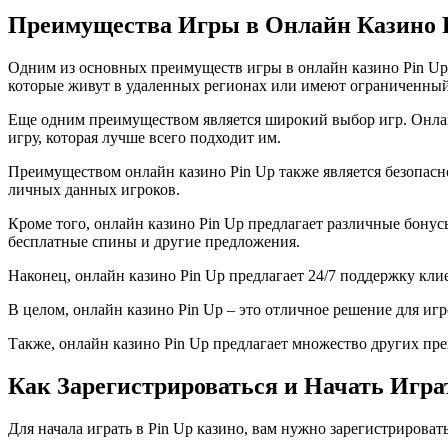
Преимущества Игры в Онлайн Казино 
Одним из основных преимуществ игры в онлайн казино Pin Up я
которые живут в удаленных регионах или имеют ограниченный
Еще одним преимуществом является широкий выбор игр. Онлайн 
игру, которая лучше всего подходит им.
Преимуществом онлайн казино Pin Up также является безопасн
личных данных игроков.
Кроме того, онлайн казино Pin Up предлагает различные бону
бесплатные спины и другие предложения.
Наконец, онлайн казино Pin Up предлагает 24/7 поддержку кли
В целом, онлайн казино Pin Up – это отличное решение для иг
Также, онлайн казино Pin Up предлагает множество других пр
Как Зарегистрироваться и Начать Играт
Для начала играть в Pin Up казино, вам нужно зарегистрироват