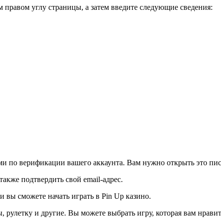
 правом углу страницы, а затем введите следующие сведения:
ми по верификации вашего аккаунта. Вам нужно открыть это пис
акже подтвердить свой email-адрес.
 вы сможете начать играть в Pin Up казино.
рулетку и другие. Вы можете выбрать игру, которая вам нравитс