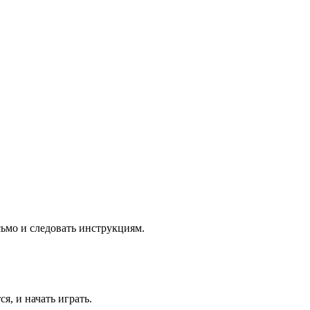
ьмо и следовать инструкциям.
я, и начать играть.