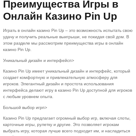
Преимущества Игры в
Онлайн Казино Pin Up
Играть в онлайн казино Pin Up – это возможность испытать свою
удачу и получить реальные выигрыши, не покидая свой дом. В
этом разделе мы рассмотрим преимущества игры в онлайн
казино Pin Up.
Уникальный дизайн и интерфейсп>
Казино Pin Up имеет уникальный дизайн и интерфейс, который
создает комфортную и привлекательную атмосферу для
игроков. Элегантный дизайн и простота использования
интерфейса делают игру в казино Pin Up доступной для игроков
с любым уровнем опыта.
Большой выбор игрп>
Казино Pin Up предлагает огромный выбор игр, включая слоты,
карточные игры, рулетку и другие. Это позволяет игрокам
выбрать игру, которая лучше всего подходит им, и насладиться