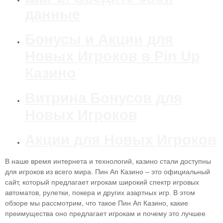
данные
Бонусы и Акции для
Новых Игроков в Pin Up
Казино
Витрина Бонусов для
Новых Игроков
Акции для Новых Игроков
В наше время интернета и технологий, казино стали доступны
для игроков из всего мира. Пин Ап Казино – это официальный
сайт, который предлагает игрокам широкий спектр игровых
автоматов, рулетки, покера и других азартных игр. В этом
обзоре мы рассмотрим, что такое Пин Ап Казино, какие
преимущества оно предлагает игрокам и почему это лучшее