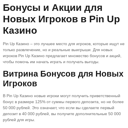
Бонусы и Акции для
Новых Игроков в Pin Up
Казино
Pin Up Казино – это лучшее место для игроков, которые ищут не
только развлечение, но и реальные выигрыши. Для новых
игроков Pin Up Казино предлагает множество бонусов и акций,
чтобы помочь им начать играть и получать выгоды.
Витрина Бонусов для Новых
Игроков
В Pin Up Казино новые игроки могут получить приветственный
бонус в размере 125% от суммы первого депозита, но не более
50 000 рублей. Это означает, что если вы сделаете первый
депозит в 40 000 рублей, вы получите дополнительные 50 000
рублей для игры.