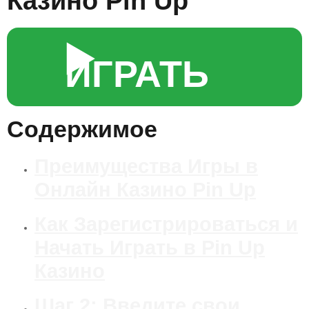
Казино Pin Up
▶️
ИГРАТЬ
Содержимое
Преимущества Игры в
Онлайн Казино Pin Up
Как Зарегистрироваться и
Начать Играть в Pin Up
Казино
Шаг 2: Введите свои