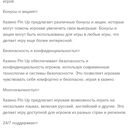
игрой.
Бонусы и акциип>
Казино Pin Up предлагает различные бонусы и акции, которые
могут помочь игрокам увеличить свои выигрыши. Бонусы и
акции могут быть использованы для игры в любые игры, что
делает игру еще более интересной.
Безопасность и конфиденциальностьп>
Казино Pin Up обеспечивает безопасность и
конфиденциальность игроков, используя современные
технологии и системы безопасности. Это позволяет игрокам
чувствовать себя комфортно и безопасно, играя в казино.
Многоязычностьп>
Казино Pin Up предлагает игрокам возможность играть на
нескольких языках, включая русский, английский и другие. Это
делает игру доступной для игроков из разных стран и регионов.
24/7 поддержкап>