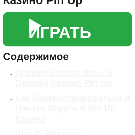
Казино Pin Up
▶️
ИГРАТЬ
Содержимое
Преимущества Игры в
Онлайн Казино Pin Up
Как Зарегистрироваться и
Начать Играть в Pin Up
Казино
Шаг 2: Введите