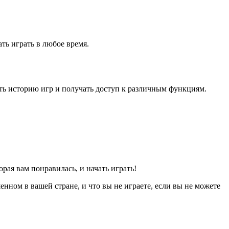
ть играть в любое время.
ть историю игр и получать доступ к различным функциям.
рая вам понравилась, и начать играть!
шенном в вашей стране, и что вы не играете, если вы не можете