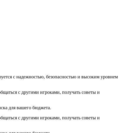
ируется с надежностью, безопасностью и высоким уровнем
 общаться с другими игроками, получать советы и
иска для вашего бюджета.
 общаться с другими игроками, получать советы и