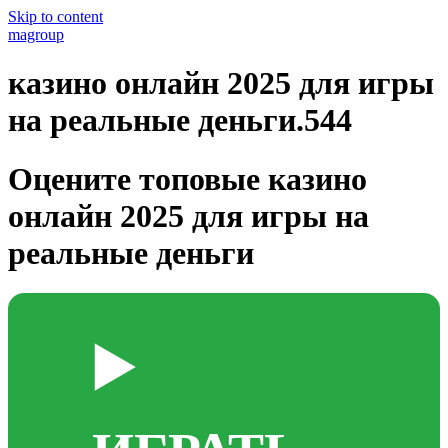
Skip to content
magroup
казино онлайн 2025 для игры
на реальные деньги.544
Оцените топовые казино
онлайн 2025 для игры на
реальные деньги
▶️