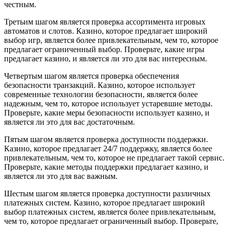
честным.
Третьим шагом является проверка ассортимента игровых
автоматов и слотов. Казино, которое предлагает широкий
выбор игр, является более привлекательным, чем то, которое
предлагает ограниченный выбор. Проверьте, какие игры
предлагает казино, и является ли это для вас интересным.
Четвертым шагом является проверка обеспечения
безопасности транзакций. Казино, которое использует
современные технологии безопасности, является более
надежным, чем то, которое использует устаревшие методы.
Проверьте, какие меры безопасности использует казино, и
является ли это для вас достаточным.
Пятым шагом является проверка доступности поддержки.
Казино, которое предлагает 24/7 поддержку, является более
привлекательным, чем то, которое не предлагает такой сервис.
Проверьте, какие методы поддержки предлагает казино, и
является ли это для вас важным.
Шестым шагом является проверка доступности различных
платежных систем. Казино, которое предлагает широкий
выбор платежных систем, является более привлекательным,
чем то, которое предлагает ограниченный выбор. Проверьте,