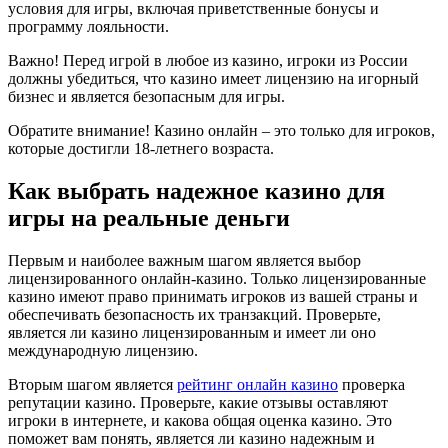
условия для игры, включая приветственные бонусы и
программу лояльности.
Важно! Перед игрой в любое из казино, игроки из России
должны убедиться, что казино имеет лицензию на игорный
бизнес и является безопасным для игры.
Обратите внимание! Казино онлайн – это только для игроков,
которые достигли 18-летнего возраста.
Как выбрать надежное казино для
игры на реальные деньги
Первым и наиболее важным шагом является выбор
лицензированного онлайн-казино. Только лицензированные
казино имеют право принимать игроков из вашей страны и
обеспечивать безопасность их транзакций. Проверьте,
является ли казино лицензированным и имеет ли оно
международную лицензию.
Вторым шагом является
рейтинг онлайн казино
проверка
репутации казино. Проверьте, какие отзывы оставляют
игроки в интернете, и какова общая оценка казино. Это
поможет вам понять, является ли казино надежным и