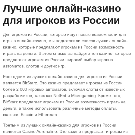
Лучшие онлайн-казино
для игроков из России
Для игроков из России, которые ищут новые возможности для
игры в онлайн-казино, мы подготовили список лучших онлайн-
казино, которые предлагают игрокам из России возможность
играть на деньги. В этом списке вы найдете топ казино, которые
предлагают игрокам из России широкий выбор игровых
автоматов, слотов и других игр.
Еще одним из лучших онлайн-казино для игроков из России
является BitStarz. Это казино предлагает игрокам из России
более 2 000 игровых автоматов, включая слоты от известных
разработчиков, таких как NetEnt и Microgaming. Кроме того,
BitStarz предлагает игрокам из России возможность играть на
деньги, а также использовать различные методы оплаты,
включая Bitcoin и Ethereum.
Третьим из лучших онлайн-казино для игроков из России
является Casino Adrenaline. Это казино предлагает игрокам из