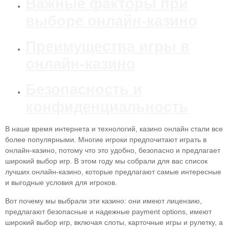
Важные факторы при
выборе онлайн-казино
Преимущества игры в
онлайн-казино
Безопасность и
конфиденциальность
В наше время интернета и технологий, казино онлайн стали все
более популярными. Многие игроки предпочитают играть в
онлайн-казино, потому что это удобно, безопасно и предлагает
широкий выбор игр. В этом году мы собрали для вас список
лучших онлайн-казино, которые предлагают самые интересные
и выгодные условия для игроков.
Вот почему мы выбрали эти казино: они имеют лицензию,
предлагают безопасные и надежные payment options, имеют
широкий выбор игр, включая слоты, карточные игры и рулетку, а