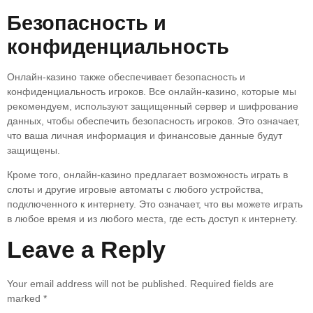
Безопасность и
конфиденциальность
Онлайн-казино также обеспечивает безопасность и
конфиденциальность игроков. Все онлайн-казино, которые мы
рекомендуем, используют защищенный сервер и шифрование
данных, чтобы обеспечить безопасность игроков. Это означает,
что ваша личная информация и финансовые данные будут
защищены.
Кроме того, онлайн-казино предлагает возможность играть в
слоты и другие игровые автоматы с любого устройства,
подключенного к интернету. Это означает, что вы можете играть
в любое время и из любого места, где есть доступ к интернету.
Leave a Reply
Your email address will not be published.
Required fields are
marked
*