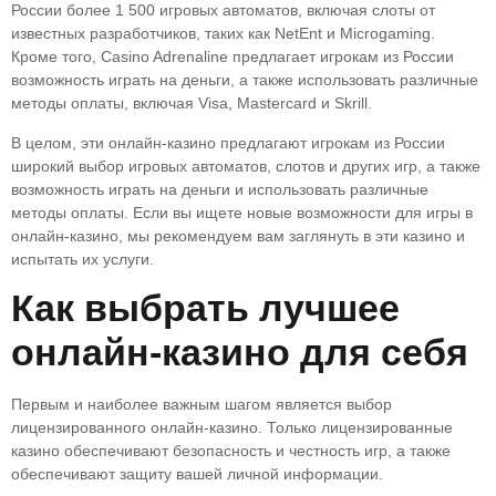
России более 1 500 игровых автоматов, включая слоты от
известных разработчиков, таких как NetEnt и Microgaming.
Кроме того, Casino Adrenaline предлагает игрокам из России
возможность играть на деньги, а также использовать различные
методы оплаты, включая Visa, Mastercard и Skrill.
В целом, эти онлайн-казино предлагают игрокам из России
широкий выбор игровых автоматов, слотов и других игр, а также
возможность играть на деньги и использовать различные
методы оплаты. Если вы ищете новые возможности для игры в
онлайн-казино, мы рекомендуем вам заглянуть в эти казино и
испытать их услуги.
Как выбрать лучшее
онлайн-казино для себя
Первым и наиболее важным шагом является выбор
лицензированного онлайн-казино. Только лицензированные
казино обеспечивают безопасность и честность игр, а также
обеспечивают защиту вашей личной информации.