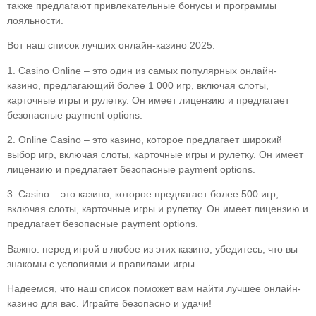
также предлагают привлекательные бонусы и программы
лояльности.
Вот наш список лучших онлайн-казино 2025:
1. Casino Online – это один из самых популярных онлайн-
казино, предлагающий более 1 000 игр, включая слоты,
карточные игры и рулетку. Он имеет лицензию и предлагает
безопасные payment options.
2. Online Casino – это казино, которое предлагает широкий
выбор игр, включая слоты, карточные игры и рулетку. Он имеет
лицензию и предлагает безопасные payment options.
3. Casino – это казино, которое предлагает более 500 игр,
включая слоты, карточные игры и рулетку. Он имеет лицензию и
предлагает безопасные payment options.
Важно: перед игрой в любое из этих казино, убедитесь, что вы
знакомы с условиями и правилами игры.
Надеемся, что наш список поможет вам найти лучшее онлайн-
казино для вас. Играйте безопасно и удачи!