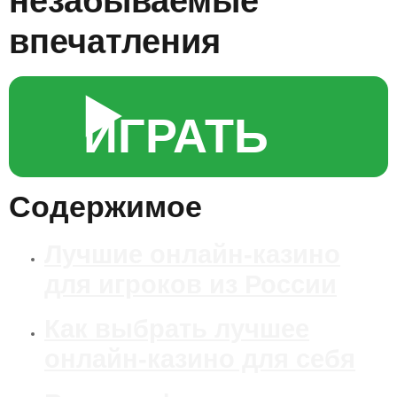
незабываемые
впечатления
▶️
ИГРАТЬ
Содержимое
Лучшие онлайн-казино
для игроков из России
Как выбрать лучшее
онлайн-казино для себя