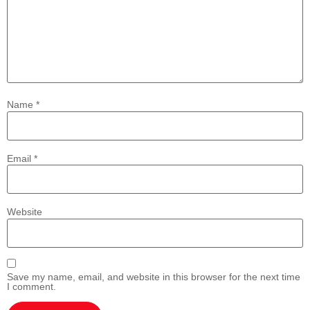
Name
*
Email
*
Website
Save my name, email, and website in this browser for the next time
I comment.