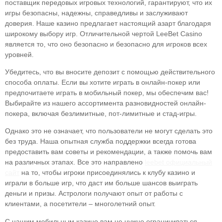
поставщик передовых игровых технологий, гарантируют, что их
игры безопасны, надежны, справедливы и заслуживают
доверия. Наше казино предлагает настоящий азарт благодаря
широкому выбору игр. Отличительной чертой LeeBet Casino
является то, что оно безопасно и безопасно для игроков всех
уровней.
Убедитесь, что вы вносите депозит с помощью действительного
способа оплаты. Если вы хотите играть в онлайн-покер или
предпочитаете играть в мобильный покер, мы обеспечим вас!
Выбирайте из нашего ассортимента разновидностей онлайн-
покера, включая безлимитные, пот-лимитные и стад-игры.
Однако это не означает, что пользователи не могут сделать это
без труда. Наша опытная служба поддержки всегда готова
предоставить вам советы и рекомендации, а также помочь вам
на различных этапах. Все это направлено
leebet официальный
сайт
на то, чтобы игроки присоединялись к клубу казино и
играли в больше игр, что даст им больше шансов выиграть
деньги и призы. Астрологи получают опыт от работы с
клиентами, а посетители – многолетний опыт.
С нашим мобильным казино вам не нужно ограничиваться