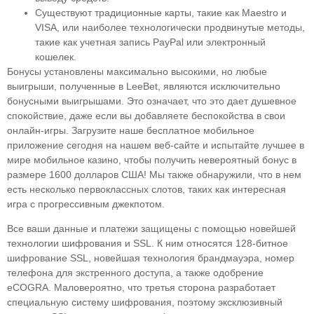
Существуют традиционные карты, такие как Maestro и
VISA, или наиболее технологически продвинутые методы,
такие как учетная запись PayPal или электронный
кошелек.
Бонусы установлены максимально высокими, но любые
выигрыши, полученные в LeeBet, являются исключительно
бонусными выигрышами. Это означает, что это дает душевное
спокойствие, даже если вы добавляете беспокойства в свои
онлайн-игры. Загрузите наше бесплатное мобильное
приложение сегодня на нашем веб-сайте и испытайте лучшее в
мире мобильное казино, чтобы получить невероятный бонус в
размере 1600 долларов США! Мы также обнаружили, что в нем
есть несколько первоклассных слотов, таких как интересная
игра с прогрессивным джекпотом.
Все ваши данные и платежи защищены с помощью новейшей
технологии шифрования и SSL. К ним относятся 128-битное
шифрование SSL, новейшая технология брандмауэра, номер
телефона для экстренного доступа, а также одобрение
eCOGRA. Маловероятно, что третья сторона разработает
специальную систему шифрования, поэтому эксклюзивный