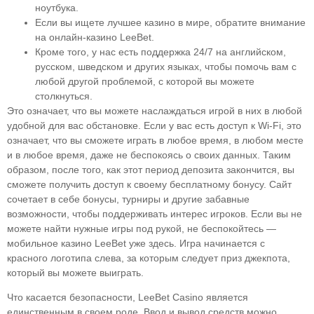
ноутбука.
Если вы ищете лучшее казино в мире, обратите внимание
на онлайн-казино LeeBet.
Кроме того, у нас есть поддержка 24/7 на английском,
русском, шведском и других языках, чтобы помочь вам с
любой другой проблемой, с которой вы можете
столкнуться.
Это означает, что вы можете наслаждаться игрой в них в любой
удобной для вас обстановке. Если у вас есть доступ к Wi-Fi, это
означает, что вы сможете играть в любое время, в любом месте
и в любое время, даже не беспокоясь о своих данных. Таким
образом, после того, как этот период депозита закончится, вы
сможете получить доступ к своему бесплатному бонусу. Сайт
сочетает в себе бонусы, турниры и другие забавные
возможности, чтобы поддерживать интерес игроков. Если вы не
можете найти нужные игры под рукой, не беспокойтесь —
мобильное казино LeeBet уже здесь. Игра начинается с
красного логотипа слева, за которым следует приз джекпота,
который вы можете выиграть.
Что касается безопасности, LeeBet Casino является
единственным в своем роде. Ввод и вывод средств можно