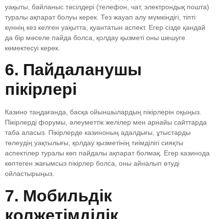
уақыты, байланыс тәсілдері (телефон, чат, электрондық пошта)
туралы ақпарат болуы керек. Тез жауап алу мүмкіндігі, тіпті
күннің кез келген уақытта, қуантатын аспект. Егер сізде қандай
да бір мәселе пайда болса, қолдау қызметі оны шешуге
көмектесуі керек.
6. Пайдаланушы
пікірлері
Казино таңдағанда, басқа ойыншылардың пікірлерін оқыңыз.
Пікірлерді форумы, әлеуметтік желілер мен арнайы сайттарда
таба аласыз. Пікірлерде казиноның адалдығы, ұтыстарды
төлеудің уақтылығы, қолдау қызметінің тиімділігі сияқты
аспектілер туралы көп пайдалы ақпарат болмақ. Егер казинода
көптеген жағымсыз пікірлер болса, оны айналып өтуді
ойластырыңыз.
7. Мобильдік
қолжетімділік