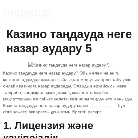
magroup
Казино таңдауда неге
назар аудару 5
Казино таңдауда неге назар аудару? Ойын әлеміне еніп,
көптеген адамдар жомарт сыйлықтар мен ұтыстарды табу үшін
онлайн казиноға назар аударады. Олардың әрқайсысы жеке
тәжірибе, сондықтан сіздің жеке қажеттіліктеріңіз бен
мақсаттарыңызға сәйкес келетін казиноны таңдау өте маңызды.
Казино таңдауда неге назар аудару керек
бетандреас
– бұл
сізге қажетті ақпаратты ұсынатын бірегей ресурс.
1. Лицензия және
қауіпсіздік