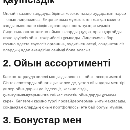
Онлайн казино таңдауда бірінші кезекте назар аударатын нәрсе
– оның лицензиясы. Лицензиясыз жұмыс істеп жатқан казино
заңды емес және сіздің ақшаңызды жоғалтуыңыз мүмкін.
Лицензияланған казино ойыншылардың құқықтарын қорғайды
және қауіпсіз ойын тәжірибесін ұсынады. Лицензиясы бар
казино әдетте тәуелсіз органның аудитінен өтеді, сондықтан сіз
олардың адал екендігіне сенімді бола аласыз.
2. Ойын ассортименті
Казино таңдауда келесі маңызды аспект – ойын ассортименті.
Сіз тек слоттарды ойнағыңыз келсе де, үстел ойындары мен тірі
дилер ойындарын да іздесеңіз, казино сіздің
қызығушылықтарыңызға сәйкес келетін ойындарды ұсынуы
керек. Көптеген казино түрлі провайдерлермен ынтымақтасады,
сондықтан олардың ойын портфолиосы өте бай болуы мүмкін.
3. Бонустар мен