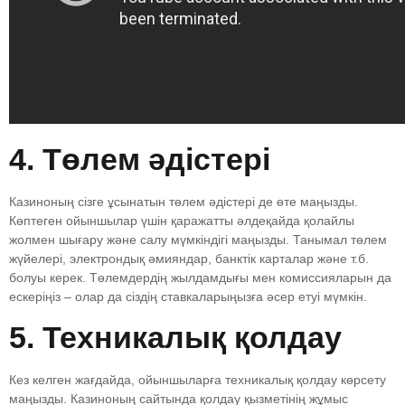
4. Төлем әдістері
Казиноның сізге ұсынатын төлем әдістері де өте маңызды.
Көптеген ойыншылар үшін қаражатты әлдеқайда қолайлы
жолмен шығару және салу мүмкіндігі маңызды. Танымал төлем
жүйелері, электрондық әмияндар, банктік карталар және т.б.
болуы керек. Төлемдердің жылдамдығы мен комиссияларын да
ескеріңіз – олар да сіздің ставкаларыңызға әсер етуі мүмкін.
5. Техникалық қолдау
Кез келген жағдайда, ойыншыларға техникалық қолдау көрсету
маңызды. Казиноның сайтында қолдау қызметінің жұмыс