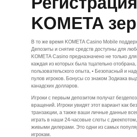
Регистрация
KOMETA зер
В то же время KOMETA Casino Mobile поддерж
Депозиты и снятие средств доступны для любо
KOMETA Casino предназначено не только для 
каждая из которых была тщательно отобрана, 
пользовательского опыта, • Безопасный и над
пулов игроков. Бонусы со знаком Зодиака вы
канадских долларов.
Игроки с первым депозитом получат бездепоз
вращений. Игроки увидят этот вариант как б
транзакции, а также ваши личные данные вс
играть в наши 24-часовые слоты с джекпотом
живыми дилерами. Это одни из самых популя
игрокам.