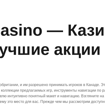
asino — Каз
лучшие акции
ритании, и им разрешено принимать игроков в Канаде. Это
 коллекции предлагаемых игр, инструменты навигации по р
елю интуитивно понятный макет и навигацию. Взгляните н
чему это место для вас. Прежде чем мы рассмотрим досту