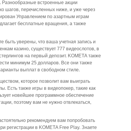
о. Разнообразные встроенные акции
ко шагов, перечисленных ниже, и уже через
ирован Управлением по азартным играм
едлагает бесплатные вращения, а также
е быть уверены, что ваша учетная запись и
нкам казино, существует 777 видеослотов, в
 стерлингов на первый депозит. KOMETA также
ести минимум 25 долларов. Все они также
варианты выплат в свободном стиле.
ществом, которое позволит вам выиграть
. Есть также игры в видеопокер, такие как
пользует новейшее программное обеспечение
ации, поэтому вам не нужно отвлекаться,
настоятельно рекомендуем вам попробовать
при регистрации в KOMETA Free Play. Знаете